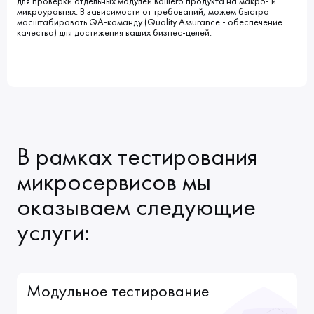
для проверки отдельных модулей вашего продукта на макро- и
Клиенты
микроуровнях. В зависимости от требований, можем быстро
Блог
Вакансии
масштабировать QA-команду (Quality Assurance - обеспечение
КОНТАКТЫ
Индустрии
Наши процессы
качества) для достижения ваших бизнес-целей.
Мы в СМИ
Развитие и карьерный рост
Обучение
ВВЕДИТЕ ПОИСКОВУЮ ФРАЗУ
ИСКАТЬ В:
УСЛУГИ
ПОРТФОЛИО
КОМПАНИЯ
БЛОГ
В рамках тестирования
НОВОСТИ
микросервисов мы
оказываем следующие
услуги:
Модульное тестирование