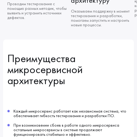
архитектуру
к
Проводим тестирование с
к
помощью разных методик, чтобы
р
Оказываем поддержку в момент
выявить и устранить источники
р
тестирования и разработки,
дефектов.
помогаем запустить и настроить
новые процессы.
Преимущества
микросервисной
архитектуры
Каждый микросервис работает как независимая система, что
обеспечивает гибкость тестирования и разработки ПО.
При возникновении сбоев в работе одного микросервиса
остальные микросервисы в системе продолжают
функционировать стабильно и эффективно.