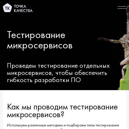
Тестирование
СВЯЗАТЬСЯ
микросервисов
Проведем тестирование отдельных
УСЛУГИ
микросервисов, чтобы обеспечить
Тестирование ИИ‑продуктов
ПОРТФОЛИО
гибкость разработки ПО
Функциональное тестирование
КОМПАНИЯ
Автоматизация тестирования
О нас
ТАРИФЫ
Как мы проводим тестирование
Тестирование производительности
Миссия и ценности
микросервисов?
ИНФОЦЕНТР
Решения по качеству
Начало сотрудничества
Новости
Используем различные методики и подбираем типы тестирования
КАРЬЕРА
Виды тестирования