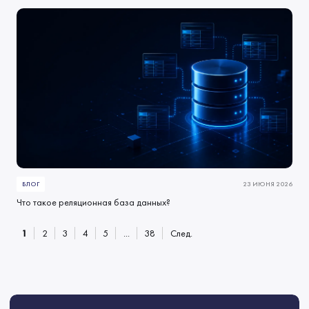
БЛОГ
23 ИЮНЯ 2026
Что такое реляционная база данных?
1
2
3
4
5
...
38
След.