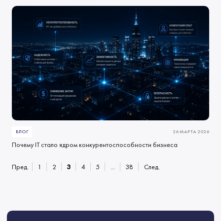
БЛОГ
26 МАРТА 2026
Почему IT стало ядром конкурентоспособности бизнеса
Пред.
1
2
3
4
5
...
38
След.