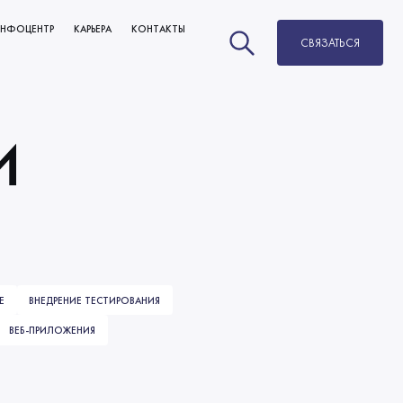
НФОЦЕНТР
КАРЬЕРА
КОНТАКТЫ
СВЯЗАТЬСЯ
НОВОСТИ
ВАКАНСИИ
и
БЛОГ
РАЗВИТИЕ И КАРЬЕРНЫЙ РОСТ
МЫ В СМИ
ОБУЧЕНИЕ
Е
ВНЕДРЕНИЕ ТЕСТИРОВАНИЯ
ВЕБ-ПРИЛОЖЕНИЯ