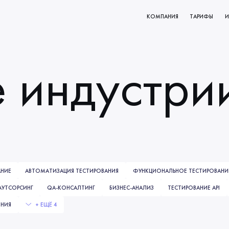
КОМПАНИЯ
ТАРИФЫ
И
КТОВ
О НАС
е индустри
РОВАНИЕ
МИССИЯ И ЦЕННОСТИ
ВАНИЯ
НАЧАЛО СОТРУДНИЧЕСТВА
КЛИЕНТЫ
НАШИ ПРОЦЕССЫ
ы
АНИЕ
АВТОМАТИЗАЦИЯ ТЕСТИРОВАНИЯ
ФУНКЦИОНАЛЬНОЕ ТЕСТИРОВАНИ
АУТСОРСИНГ
QA-КОНСАЛТИНГ
БИЗНЕС-АНАЛИЗ
ТЕСТИРОВАНИЕ API
ЕНИЯ
+ ЕЩЁ 4