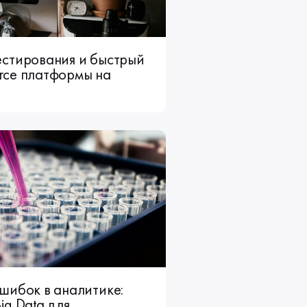
естирования и быстрый
rce платформы на
шибок в аналитике:
ig Data для