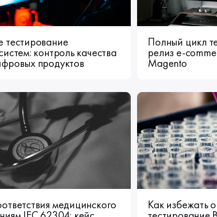
е тестирование
Полный цикл т
систем: контроль качества
релиз e-comme
ифровых продуктов
Magento
оответствия медицинского
Как избежать о
иям IEC 62304: кейс
тестирование B