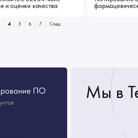
я и оценки качества
фармацевическ
3
4
5
6
7
След.
Мы в T