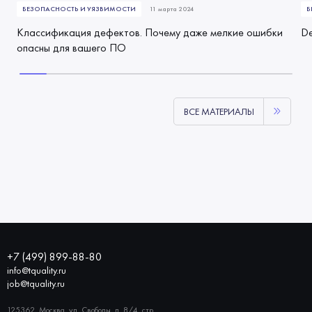
БЕЗОПАСНОСТЬ И УЯЗВИМОСТИ
11 марта 2024
Б
Классификация дефектов. Почему даже мелкие ошибки
De
опасны для вашего ПО
ВСЕ МАТЕРИАЛЫ
+7 (499) 899-88-80
info@tquality.ru
job@tquality.ru
125362, Москва, ул. Свободы, д. 8/4, стр.