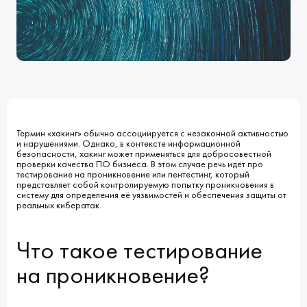
Клиенты
Блог
Вакансии
КОНТАКТЫ
Индустрии
Наши процессы
Мы в СМИ
Развитие и карьерный рост
Обучение
ВВЕДИТЕ ПОИСКОВУЮ ФРАЗУ
ИСКАТЬ В:
УСЛУГИ
ПОРТФОЛИО
Термин «хакинг» обычно ассоциируется с незаконной активностью
КОМПАНИЯ
БЛОГ
и нарушениями. Однако, в контексте информационной
НОВОСТИ
безопасности, хакинг может применяться для добросовестной
проверки качества ПО бизнеса. В этом случае речь идёт про
тестирование на проникновение или пентестинг, который
представляет собой контролируемую попытку проникновения в
систему для определения её уязвимостей и обеспечения защиты от
реальных кибератак.
Что такое тестирование
на проникновение?