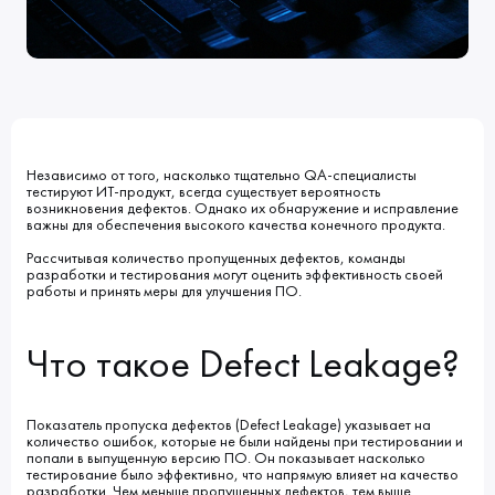
Клиенты
Блог
Вакансии
КОНТАКТЫ
Индустрии
Наши процессы
Мы в СМИ
Развитие и карьерный рост
Обучение
ВВЕДИТЕ ПОИСКОВУЮ ФРАЗУ
Независимо от того, насколько тщательно QA-специалисты
тестируют ИТ-продукт, всегда существует вероятность
ИСКАТЬ В:
УСЛУГИ
ПОРТФОЛИО
возникновения дефектов. Однако их обнаружение и исправление
КОМПАНИЯ
БЛОГ
важны для обеспечения высокого качества конечного продукта.
НОВОСТИ
Рассчитывая количество пропущенных дефектов, команды
разработки и тестирования могут оценить эффективность своей
работы и принять меры для улучшения ПО.
Что такое Defect Leakage?
Показатель пропуска дефектов (Defect Leakage) указывает на
количество ошибок, которые не были найдены при тестировании и
попали в выпущенную версию ПО. Он показывает насколько
тестирование было эффективно, что напрямую влияет на качество
разработки. Чем меньше пропущенных дефектов, тем выше