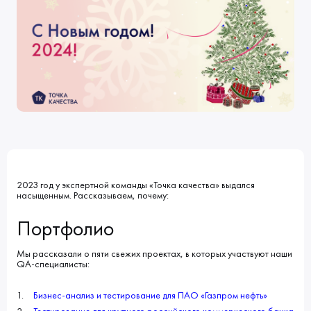
Клиенты
Блог
Вакансии
КОНТАКТЫ
Индустрии
Наши процессы
Мы в СМИ
Развитие и карьерный рост
Обучение
ВВЕДИТЕ ПОИСКОВУЮ ФРАЗУ
ИСКАТЬ В:
УСЛУГИ
ПОРТФОЛИО
КОМПАНИЯ
БЛОГ
НОВОСТИ
2023 год у экспертной команды «Точка качества» выдался
насыщенным. Рассказываем, почему:
Портфолио
Мы рассказали о пяти свежих проектах, в которых участвуют наши
QA-специалисты:
Бизнес-анализ и тестирование для ПАО «Газпром нефть»