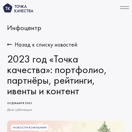
Инфоцентр
СВЯЗАТЬСЯ
Назад к списку новостей
2023 год «Точка
УСЛУГИ
качества»: портфолио,
партнёры, рейтинги,
Тестирование ИИ‑продуктов
ПОРТФОЛИО
ивенты и контент
Функциональное тестирование
КОМПАНИЯ
Автоматизация тестирования
О нас
ТАРИФЫ
20 ДЕКАБРЯ 2023
Тестирование производительности
Дата публикации
Миссия и ценности
ИНФОЦЕНТР
Решения по качеству
Начало сотрудничества
Новости
НОВОСТИ КОМПАНИИ
КАРЬЕРА
Виды тестирования