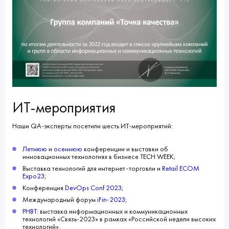
ИТ-мероприятия
Наши QA-эксперты посетили шесть ИТ-мероприятий:
Летнюю
и
осеннюю
конференции и выставки об
инновационных технологиях в бизнесе TECH WEEK;
Выставка технологий для интернет-торговли и
Retail ECOM
Expo23
;
Конференция
DevOps Conf 2023
;
Международный форум
iFin-2023
;
РНВТ
: выставка информационных и коммуникационных
технологий «Связь-2023» в рамках «Российской недели высоких
технологий».