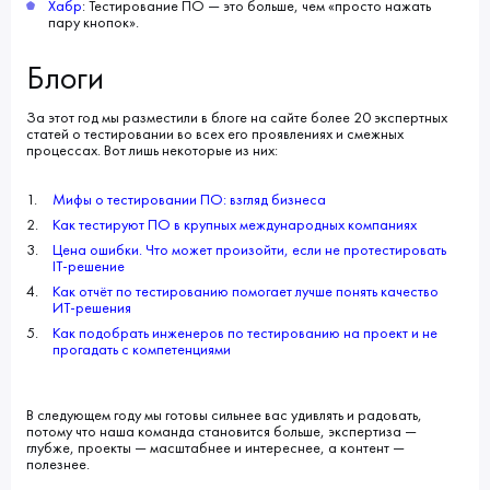
Хабр
: Тестирование ПО — это больше, чем «просто нажать
пару кнопок».
Блоги
За этот год мы разместили в блоге на сайте более 20 экспертных
статей о тестировании во всех его проявлениях и смежных
процессах. Вот лишь некоторые из них:
Мифы о тестировании ПО: взгляд бизнеса
Как тестируют ПО в крупных международных компаниях
Цена ошибки. Что может произойти, если не протестировать
IT-решение
Как отчёт по тестированию помогает лучше понять качество
ИТ-решения
Как подобрать инженеров по тестированию на проект и не
прогадать с компетенциями
В следующем году мы готовы сильнее вас удивлять и радовать,
потому что наша команда становится больше, экспертиза —
глубже, проекты — масштабнее и интереснее, а контент —
полезнее.