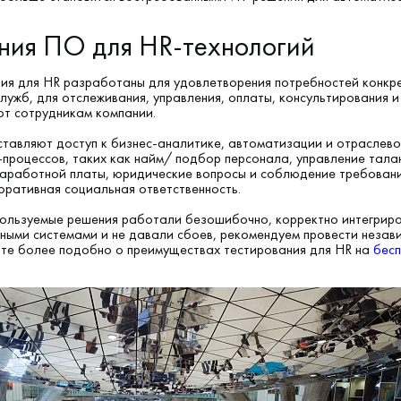
ния ПО для HR-технологий
ия для HR разработаны для удовлетворения потребностей конкр
лужб, для отслеживания, управления, оплаты, консультирования и
от сотрудникам компании.
тавляют доступ к бизнес-аналитике, автоматизации и отраслев
процессов, таких как найм/ подбор персонала, управление тала
заработной платы, юридические вопросы и соблюдение требован
оративная социальная ответственность.
пользуемые решения работали безошибочно, корректно интегриро
ными системами и не давали сбоев, рекомендуем провести незав
йте более подобно о преимуществах тестирования для HR на
бес