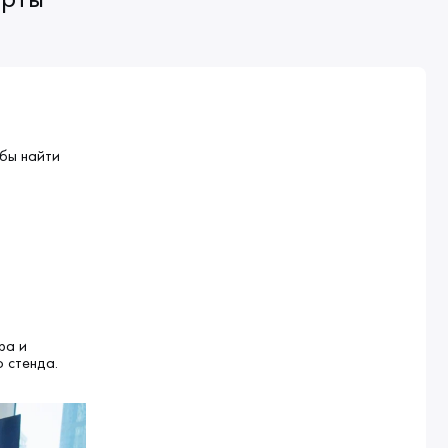
обы найти
ра и
 стенда.