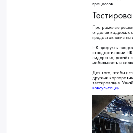
процессов.
Тестирова
Программные решен
отделов кадровых с
предоставления льг
HR-продукты предос
стандартизации HR-
лидерство, расчёт 
мобильность и корп
Для того, чтобы ис
другими корпоратив
тестирование. Узна
консультации
.