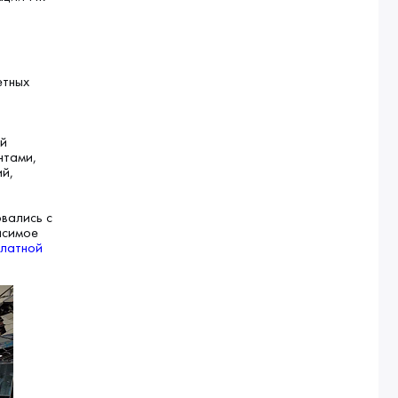
етных
ой
нтами,
ий,
вались с
исимое
платной