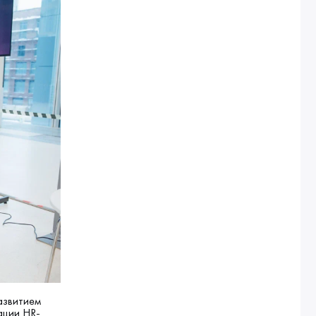
азвитием
ации HR-