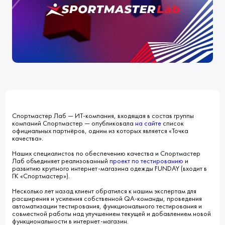
Клиенты
Блог
Вакансии
КОНТАКТЫ
Индустрии
Наши процессы
Мы в СМИ
Развитие и карьерный рост
Обучение
ВВЕДИТЕ ПОИСКОВУЮ ФРАЗУ
ИСКАТЬ В:
УСЛУГИ
ПОРТФОЛИО
КОМПАНИЯ
БЛОГ
НОВОСТИ
Спортмастер Лаб — ИТ-компания, входящая в состав группы
компаний Спортмастер — опубликовала
на сайте
список
официальных партнёров, одним из которых является «Точка
качества».
Наших специалистов по обеспечению качества и Спортмастер
Лаб объединяет реализованный
проект по тестированию
и
развитию крупного интернет-магазина одежды FUNDAY (входит в
ГК «Спортмастер»).
Несколько лет назад клиент обратился к нашим экспертам для
расширения и усиления собственной QA-команды, проведения
автоматизации тестирования, функционального тестирования и
совместной работы над улучшением текущей и добавлением новой
функциональности в интернет-магазин.