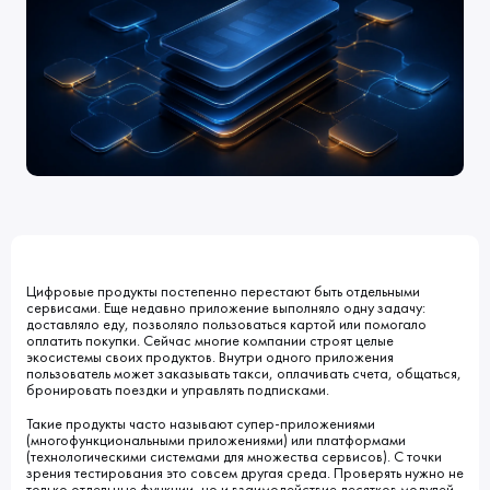
Клиенты
Блог
Вакансии
КОНТАКТЫ
Индустрии
Наши процессы
Мы в СМИ
Развитие и карьерный рост
Обучение
ВВЕДИТЕ ПОИСКОВУЮ ФРАЗУ
ИСКАТЬ В:
УСЛУГИ
ПОРТФОЛИО
КОМПАНИЯ
БЛОГ
НОВОСТИ
Цифровые продукты постепенно перестают быть отдельными
сервисами. Еще недавно приложение выполняло одну задачу:
доставляло еду, позволяло пользоваться картой или помогало
оплатить покупки. Сейчас многие компании строят целые
экосистемы своих продуктов. Внутри одного приложения
пользователь может заказывать такси, оплачивать счета, общаться,
бронировать поездки и управлять подписками.
Такие продукты часто называют супер-приложениями
(многофункциональными приложениями) или платформами
(технологическими системами для множества сервисов). С точки
зрения тестирования это совсем другая среда. Проверять нужно не
только отдельные функции, но и взаимодействие десятков модулей,