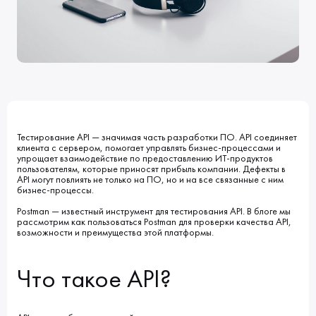
Клиенты
Блог
Вакансии
КОНТАКТЫ
Индустрии
Наши процессы
Мы в СМИ
Развитие и карьерный рост
Обучение
ВВЕДИТЕ ПОИСКОВУЮ ФРАЗУ
ИСКАТЬ В:
УСЛУГИ
ПОРТФОЛИО
Тестирование API — значимая часть разработки ПО. API соединяет
КОМПАНИЯ
БЛОГ
клиента с сервером, помогает управлять бизнес-процессами и
НОВОСТИ
упрощает взаимодействие по предоставлению ИТ-продуктов
пользователям, которые приносят прибыль компании. Дефекты в
API могут повлиять не только на ПО, но и на все связанные с ним
бизнес-процессы.
Postman — известный инструмент для тестирования API. В блоге мы
рассмотрим как пользоваться Postman для проверки качества API,
возможности и преимущества этой платформы.
Что такое API?