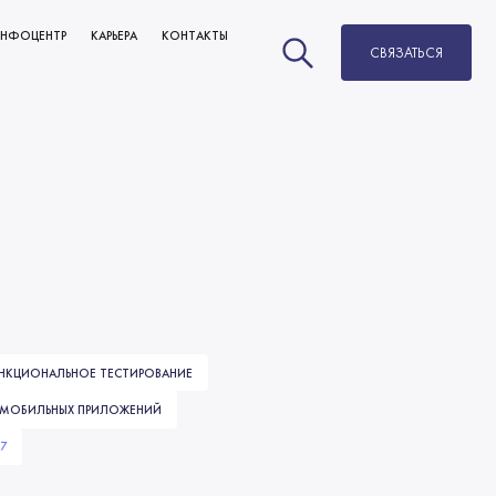
НФОЦЕНТР
КАРЬЕРА
КОНТАКТЫ
СВЯЗАТЬСЯ
НОВОСТИ
ВАКАНСИИ
БЛОГ
РАЗВИТИЕ И КАРЬЕРНЫЙ РОСТ
МЫ В СМИ
ОБУЧЕНИЕ
НКЦИОНАЛЬНОЕ ТЕСТИРОВАНИЕ
 МОБИЛЬНЫХ ПРИЛОЖЕНИЙ
17