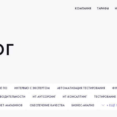
КОМПАНИЯ
ТАРИФЫ
И
КТОВ
О НАС
РОВАНИЕ
МИССИЯ И ЦЕННОСТИ
ог
ВАНИЯ
НАЧАЛО СОТРУДНИЧЕСТВА
КЛИЕНТЫ
НАШИ ПРОЦЕССЫ
Е ПО
ИНТЕРВЬЮ С ЭКСПЕРТОМ
АВТОМАТИЗАЦИЯ ТЕСТИРОВАНИЯ
ФУ
ЗВОДИТЕЛЬНОСТИ
ИТ-АУТСОРСИНГ
ИТ-КОНСАЛТИНГ
ТЕСТИРОВАНИЕ
НЕТ-МАГАЗИНОВ
ОБЕСПЕЧЕНИЕ КАЧЕСТВА
БИЗНЕС-АНАЛИЗ
+ ЕЩЁ 