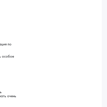
ация по
ь особое
ь
чать очень