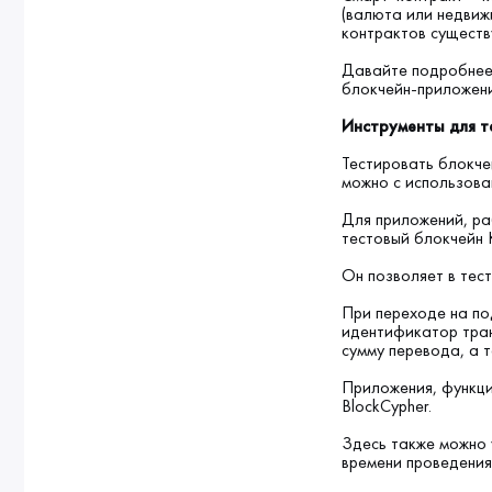
(валюта или недвиж
контрактов существу
Давайте подробнее 
блокчейн-приложен
Инструменты для т
Тестировать блокче
можно с использова
Для приложений, ра
тестовый блокчейн K
Он позволяет в тес
При переходе на по
идентификатор тран
сумму перевода, а 
Приложения, функци
BlockCypher.
Здесь также можно 
времени проведения