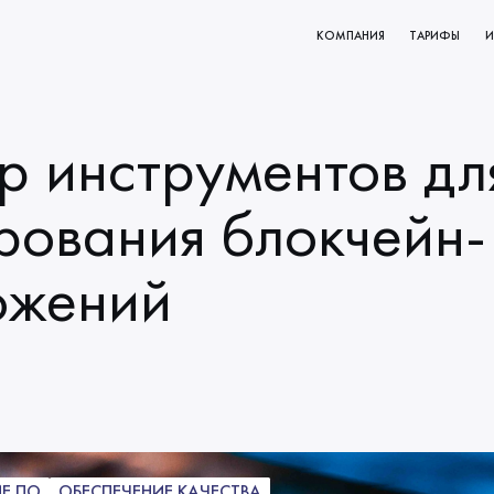
КОМПАНИЯ
ТАРИФЫ
И
КТОВ
О НАС
РОВАНИЕ
МИССИЯ И ЦЕННОСТИ
р инструментов дл
ВАНИЯ
НАЧАЛО СОТРУДНИЧЕСТВА
КЛИЕНТЫ
рования блокчейн-
НАШИ ПРОЦЕССЫ
ожений
Е ПО
ОБЕСПЕЧЕНИЕ КАЧЕСТВА