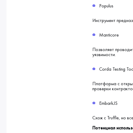
Populus
Инструмент предназ
Manticore
Позволяет проводит
уязвимости.
Corda Testing Too
Платформа с открыт
проверки контрактов
EmbarkJS
Схож с Truffle, но в
Потенциал использ