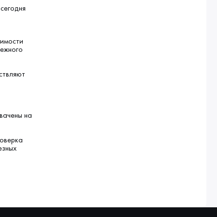
 сегодня
жимости
дежного
ствляют
вачены на
роверка
езных