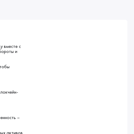
у вместе с
бороты и
чтобы
блокчейн-
бенность –
ных активов