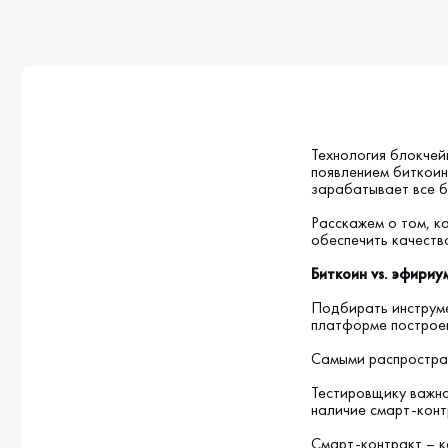
Технология блокчейн
появлением биткоин
зарабатывает все б
Расскажем о том, к
обеспечить качеств
Биткоин vs. эфириу
Подбирать инструме
платформе построе
Самыми распростране
Тестировщику важно
наличие смарт-конт
Смарт-контракт – 