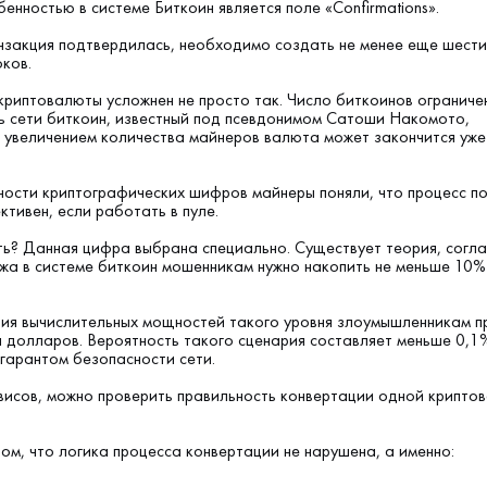
енностью в системе Биткоин является поле «Confirmations».
нзакция подтвердилась, необходимо создать не менее еще шест
ков.
криптовалюты усложнен не просто так. Число биткоинов ограниче
ь сети биткоин, известный под псевдонимом Сатоши Накомото,
с увеличением количества майнеров валюта может закончится уже 
ости криптографических шифров майнеры поняли, что процесс п
тивен, если работать в пуле.
ь? Данная цифра выбрана специально. Существует теория, согл
жа в системе биткоин мошенникам нужно накопить не меньше 10%
ия вычислительных мощностей такого уровня злоумышленникам п
 долларов. Вероятность такого сценария составляет меньше 0,1
 гарантом безопасности сети.
исов, можно проверить правильность конвертации одной крипто
том, что логика процесса конвертации не нарушена, а именно: