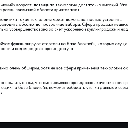
 «юный» возраст, потенциал технологии достаточно высокий. Уже
а рамки привычной области криптовалют.
 политики такая технология может помочь полностью устранить
роводить абсолютно прозрачные выборы. Сфера продажи недви
льно усовершенствована за счет ускоренной купли-продажи и на
ейчас функционируют стартапы на базе блокчейн, которые осуще
ности и подтверждают права доступа.
йна очень обширны, хотя не все сферы применения технологии ох
но помнить о том, что своевременно проведенная качественная п
ющих на базе блокчейн, поможет избежать утечки данных и серь
ь.