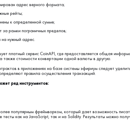
ирован адрес верного формата;
жные рейты;
нены к определенной сумме;
т за рамки пограничных пределов;
 на нужный адрес.
вует платный сервис CoinAPI, где предоставляется общая информ
 а также стоимости конвертации одной валюты в другую.
трактов в приложениях на базе системы эфириум следует уделит
 определяют правила осуществления транзакций.
может ряд инструментов:
аиболее популярным фреймворком, который дает возможность писат
тесты как на JavaScript, так и на Solidity. Результаты можно полу