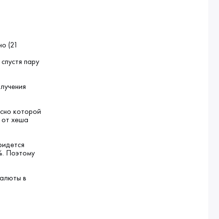
и
но (21
спустя пару
олучения
асно которой
 от хеша
ридется
%. Поэтому
валюты в