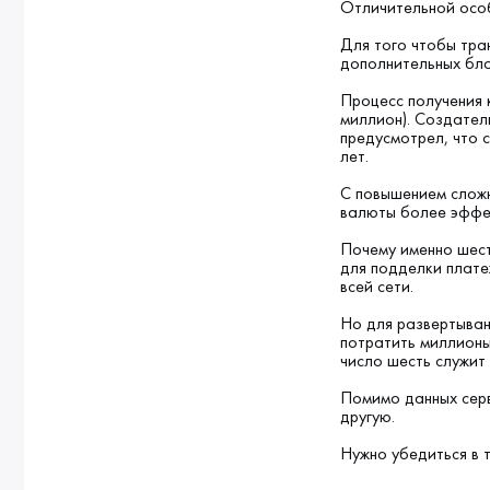
Отличительной особ
Для того чтобы тра
дополнительных бло
Процесс получения 
миллион). Создател
предусмотрел, что 
лет.
С повышением сложн
валюты более эффек
Почему именно шест
для подделки плате
всей сети.
Но для развертыван
потратить миллионы
число шесть служит
Помимо данных серв
другую.
Нужно убедиться в 