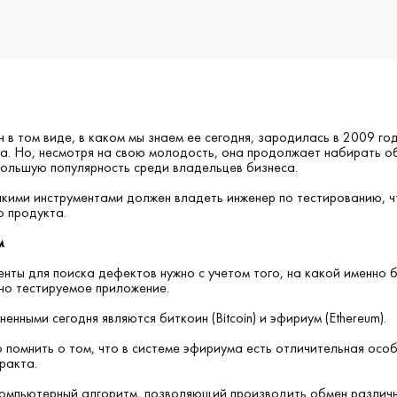
 в том виде, в каком мы знаем ее сегодня, зародилась в 2009 год
а. Но, несмотря на свою молодость, она продолжает набирать о
ольшую популярность среди владельцев бизнеса.
акими инструментами должен владеть инженер по тестированию, 
о продукта.
м
нты для поиска дефектов нужно с учетом того, на какой именно 
но тестируемое приложение.
нными сегодня являются биткоин (Bitcoin) и эфириум (Ethereum).
 помнить о том, что в системе эфириума есть отличительная осо
ракта.
компьютерный алгоритм, позволяющий производить обмен различ