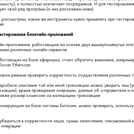
имость), и полностью исключает посредников. И для тестировани
ет свой ряд программ (о них расскажем ниже).
рассмотрим, какие же инструменты нужно применять при тестиро
ий.
естирования блокчейн-приложений
йн-приложения, работающие на основе двух вышеупомянутых пла
нием различных онлайн-сервисов.
ботающих на базе эфириума, стоит обратить внимание, например
ovan Etherscan.
товом режиме проверить корректность осуществления различных т
дробное описание той или иной транзакции можно увидеть хэш (
закции), время проведения операции, данные об отправителе и п
также размер комиссии за валидацию транзакции.
онирующие на базе системы Биткоин, можно проверить, использу
убедиться в корректности хэша, суммы зачисления, списываемой 
 операции.