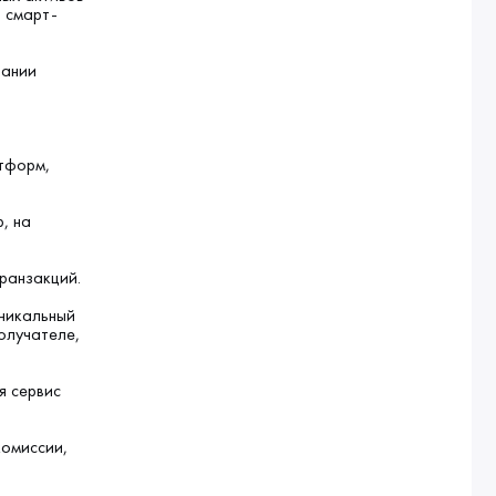
я смарт-
вании
тформ,
, на
ранзакций.
уникальный
олучателе,
я сервис
комиссии,