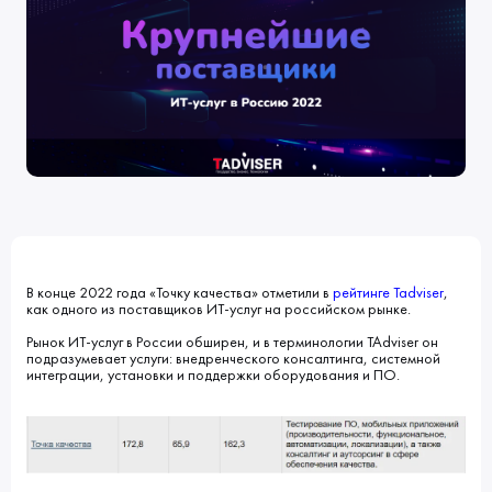
Клиенты
Блог
Вакансии
КОНТАКТЫ
Индустрии
Наши процессы
Мы в СМИ
Развитие и карьерный рост
Обучение
ВВЕДИТЕ ПОИСКОВУЮ ФРАЗУ
ИСКАТЬ В:
УСЛУГИ
ПОРТФОЛИО
КОМПАНИЯ
БЛОГ
НОВОСТИ
В конце 2022 года «Точку качества» отметили в
рейтинге Tadviser
,
как одного из поставщиков ИТ-услуг на российском рынке.
Рынок ИТ-услуг в России обширен, и в терминологии TAdviser он
подразумевает услуги: внедренческого консалтинга, системной
интеграции, установки и поддержки оборудования и ПО.