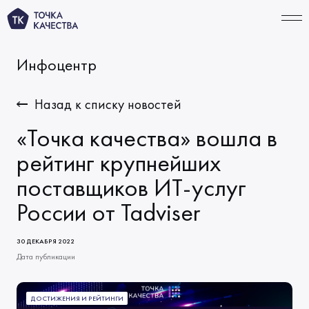
Инфоцентр
СВЯЗАТЬСЯ
Назад к списку новостей
«Точка качества» вошла в
УСЛУГИ
рейтинг крупнейших
поставщиков ИТ-услуг
Тестирование ИИ‑продуктов
ПОРТФОЛИО
России от Tadviser
Функциональное тестирование
КОМПАНИЯ
Автоматизация тестирования
О нас
ТАРИФЫ
30 ДЕКАБРЯ 2022
Тестирование производительности
Дата публикации
Миссия и ценности
ИНФОЦЕНТР
Решения по качеству
Начало сотрудничества
Новости
ДОСТИЖЕНИЯ И РЕЙТИНГИ
КАРЬЕРА
Виды тестирования