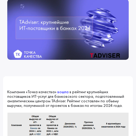
Клиенты
Блог
Вакансии
КОНТАКТЫ
Индустрии
Наши процессы
Мы в СМИ
Развитие и карьерный рост
Обучение
ВВЕДИТЕ ПОИСКОВУЮ ФРАЗУ
ИСКАТЬ В:
УСЛУГИ
ПОРТФОЛИО
КОМПАНИЯ
БЛОГ
НОВОСТИ
Компания «Точка качества»
вошла
в рейтинг крупнейших
поставщиков ИТ-услуг для банковского сектора, подготовленный
аналитическим центром TAdviser. Рейтинг составлен по объему
выручки, полученной от проектов в банках по итогам 2024 года.