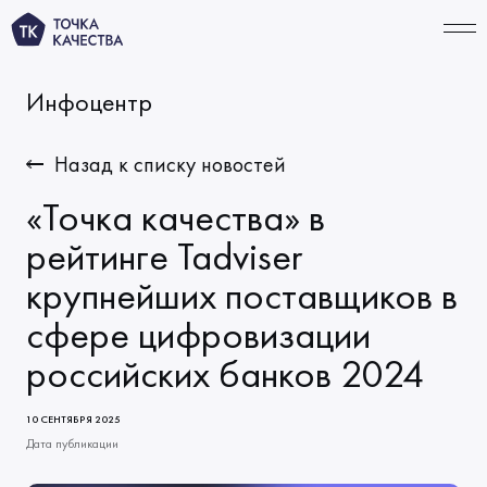
Инфоцентр
СВЯЗАТЬСЯ
Назад к списку новостей
«Точка качества» в
УСЛУГИ
рейтинге Tadviser
крупнейших поставщиков в
Тестирование ИИ‑продуктов
ПОРТФОЛИО
сфере цифровизации
Функциональное тестирование
КОМПАНИЯ
российских банков 2024
Автоматизация тестирования
О нас
ТАРИФЫ
Тестирование производительности
Миссия и ценности
10 СЕНТЯБРЯ 2025
ИНФОЦЕНТР
Решения по качеству
Дата публикации
Начало сотрудничества
Новости
КАРЬЕРА
Виды тестирования