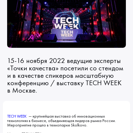
Клиенты
Блог
Вакансии
КОНТАКТЫ
Индустрии
Наши процессы
Мы в СМИ
Развитие и карьерный рост
Обучение
ВВЕДИТЕ ПОИСКОВУЮ ФРАЗУ
ИСКАТЬ В:
УСЛУГИ
ПОРТФОЛИО
15-16 ноября 2022 ведущие эксперты
КОМПАНИЯ
БЛОГ
НОВОСТИ
«Точки качества» посетили со стендом
и в качестве спикеров масштабную
конференцию / выставку TECH WEEK
в Москве.
TECH WEEK
— крупнейшая выставка об инновационных
технологиях в бизнесе, объединяющая лидеров рынка России.
Мероприятие прошло в технопарке Skolkovo.