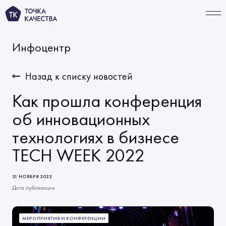
Инфоцентр
СВЯЗАТЬСЯ
Назад к списку новостей
Как прошла конференция
УСЛУГИ
об инновационных
технологиях в бизнесе
Тестирование ИИ‑продуктов
ПОРТФОЛИО
TECH WEEK 2022
Функциональное тестирование
КОМПАНИЯ
Автоматизация тестирования
О нас
ТАРИФЫ
21 НОЯБРЯ 2022
Тестирование производительности
Дата публикации
Миссия и ценности
ИНФОЦЕНТР
Решения по качеству
Начало сотрудничества
Новости
МЕРОПРИЯТИЯ И КОНФЕРЕНЦИИ
КАРЬЕРА
Виды тестирования