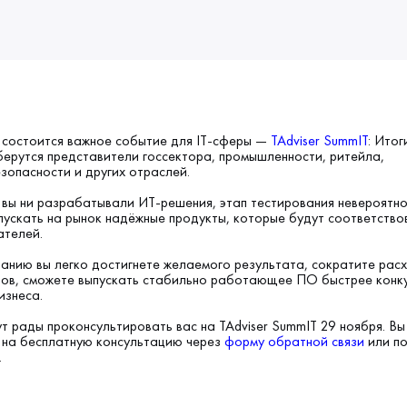
 состоится важное событие для IT-сферы —
TAdviser SummIT
: Итог
берутся представители госсектора, промышленности, ритейла,
опасности и других отраслей.
 вы ни разрабатывали ИТ-решения, этап тестирования невероятно
пускать на рынок надёжные продукты, которые будут соответство
ателей.
анию вы легко достигнете желаемого результата, сократите рас
тов, сможете выпускать стабильно работающее ПО быстрее конк
изнеса.
т рады проконсультировать вас на TAdviser SummIT 29 ноября. В
 на бесплатную консультацию через
форму обратной связи
или п
.