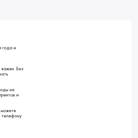
и года и
 важен. Без
вать
ходы на
урентов и
ы можете
о телефону