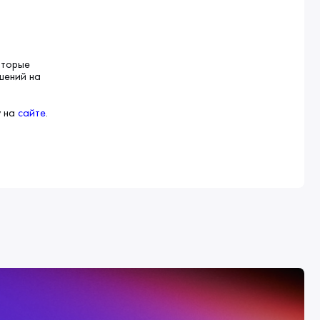
оторые
шений на
у на
сайте
.