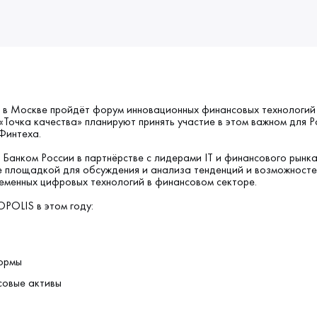
2 в Москве пройдёт форум инновационных финансовых технологи
«Точка качества» планируют принять участие в этом важном для Р
Финтеха.
Банком России в партнёрстве с лидерами IT и финансового рынка
е площадкой для обсуждения и анализа тенденций и возможност
еменных цифровых технологий в финансовом секторе.
POLIS в этом году:
ормы
совые активы