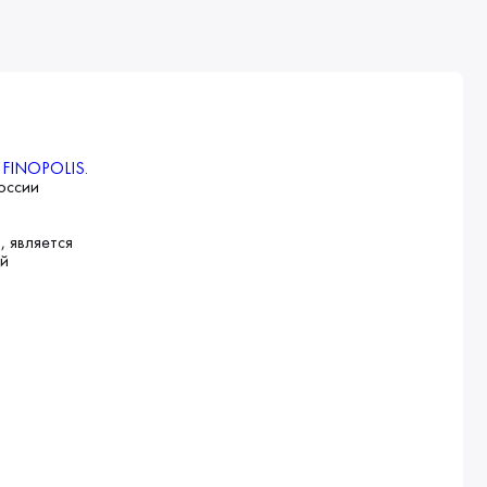
й
FINOPOLIS
.
оссии
, является
ей