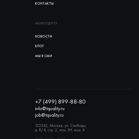
КОНТАКТЫ
ИНФОЦЕНТР
НОВОСТИ
БЛОГ
МЫ В СМИ
+7 (499) 899-88-80
info@tquality.ru
job@tquality.ru
125362, Москва, ул. Свободы,
д. 8/4, стр. 2, пом. 3Н, ком. 4