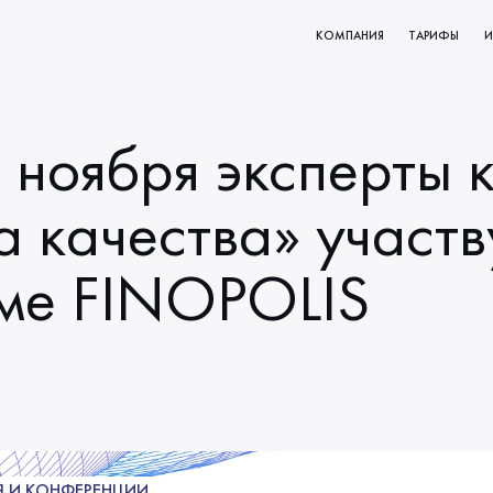
КОМПАНИЯ
ТАРИФЫ
И
КТОВ
О НАС
РОВАНИЕ
МИССИЯ И ЦЕННОСТИ
 ноября эксперты 
ВАНИЯ
НАЧАЛО СОТРУДНИЧЕСТВА
КЛИЕНТЫ
а качества» участв
НАШИ ПРОЦЕССЫ
ме FINOPOLIS
 И КОНФЕРЕНЦИИ