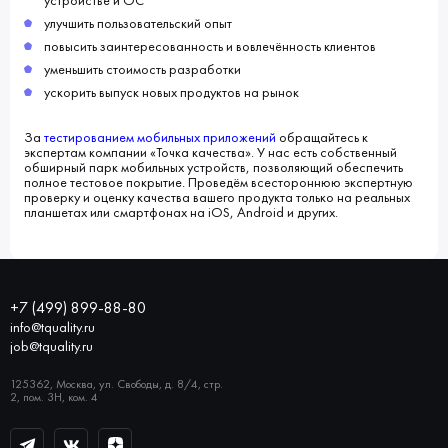
устройстве и ОС
улучшить пользовательский опыт
повысить заинтересованность и вовлечённость клиентов
уменьшить стоимость разработки
ускорить выпуск новых продуктов на рынок
За
тестированием мобильных приложений
обращайтесь к
экспертам компании «Точка качества». У нас есть собственный
обширный парк мобильных устройств, позволяющий обеспечить
полное тестовое покрытие. Проведём всестороннюю экспертную
проверку и оценку качества вашего продукта только на реальных
планшетах или смартфонах на iOS, Android и других.
+7 (499) 899-88-80
info@tquality.ru
job@tquality.ru
125362, Москва, ул. Свободы, д. 8/4, стр.
2, пом. 3Н, ком. 4