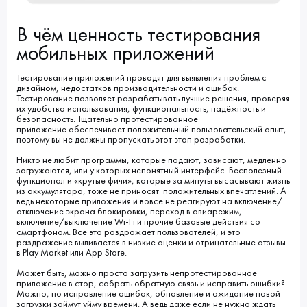
В чём ценность тестирования
мобильных приложений
Тестирование приложений проводят для выявления проблем с
дизайном, недостатков производительности и ошибок.
Тестирование позволяет разрабатывать лучшие решения, проверяя
их удобство использования, функциональность, надёжность и
безопасность. Тщательно протестированное
приложение обеспечивает положительный пользовательский опыт,
поэтому вы не должны пропускать этот этап разработки.
Никто не любит программы, которые падают, зависают, медленно
загружаются, или у которых непонятный интерфейс. Бесполезный
функционал и «крутые фичи», которые за минуты высасывают жизнь
из аккумулятора, тоже не приносят положительных впечатлений. А
ведь некоторые приложения и вовсе не реагируют на включение/
отключение экрана блокировки, переход в авиарежим,
включение/выключение Wi-Fi и прочие базовые действия со
смартфоном. Всё это раздражает пользователей, и это
раздражение выливается в низкие оценки и отрицательные отзывы
в Play Market или App Store.
Может быть, можно просто загрузить непротестированное
приложение в стор, собрать обратную связь и исправить ошибки?
Можно, но исправление ошибок, обновление и ожидание новой
загрузки займут уйму времени. А ведь даже если не нужно ждать