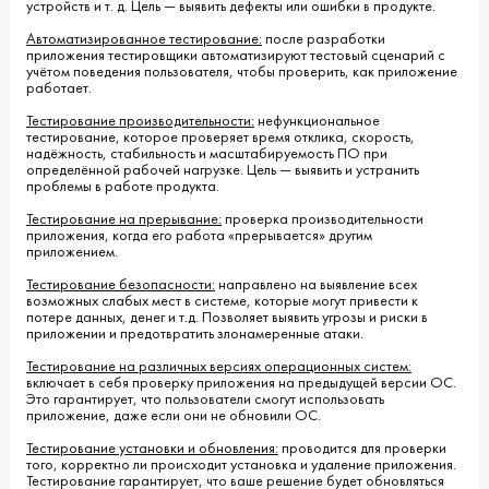
устройств и т. д. Цель — выявить дефекты или ошибки в продукте.
Автоматизированное тестирование:
после разработки
приложения тестировщики автоматизируют тестовый сценарий с
учётом поведения пользователя, чтобы проверить, как приложение
работает.
Тестирование производительности:
нефункциональное
тестирование, которое проверяет время отклика, скорость,
надёжность, стабильность и масштабируемость ПО при
определённой рабочей нагрузке. Цель — выявить и устранить
проблемы в работе продукта.
Тестирование на прерывание:
проверка производительности
приложения, когда его работа «прерывается» другим
приложением.
Тестирование безопасности:
направлено на выявление всех
возможных слабых мест в системе, которые могут привести к
потере данных, денег и т.д. Позволяет выявить угрозы и риски в
приложении и предотвратить злонамеренные атаки.
Тестирование на различных версиях операционных систем:
включает в себя проверку приложения на предыдущей версии ОС.
Это гарантирует, что пользователи смогут использовать
приложение, даже если они не обновили ОС.
Тестирование установки и обновления:
проводится для проверки
того, корректно ли происходит установка и удаление приложения.
Тестирование гарантирует, что ваше решение будет обновляться