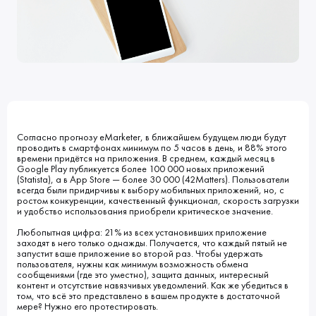
Клиенты
Блог
Вакансии
КОНТАКТЫ
Индустрии
Наши процессы
Мы в СМИ
Развитие и карьерный рост
Обучение
ВВЕДИТЕ ПОИСКОВУЮ ФРАЗУ
ИСКАТЬ В:
УСЛУГИ
ПОРТФОЛИО
Согласно прогнозу eMarketer, в ближайшем будущем люди будут
КОМПАНИЯ
БЛОГ
проводить в смартфонах минимум по 5 часов в день, и 88% этого
НОВОСТИ
времени придётся на приложения. В среднем, каждый месяц в
Google Play публикуется более 100 000 новых приложений
(Statista), а в App Store — более 30 000 (42Matters). Пользователи
всегда были придирчивы к выбору мобильных приложений, но, с
ростом конкуренции, качественный функционал, скорость загрузки
и удобство использования приобрели критическое значение.
Любопытная цифра: 21% из всех установивших приложение
заходят в него только однажды. Получается, что каждый пятый не
запустит ваше приложение во второй раз. Чтобы удержать
пользователя, нужны как минимум возможность обмена
сообщениями (где это уместно), защита данных, интересный
контент и отсутствие навязчивых уведомлений. Как же убедиться в
том, что всё это представлено в вашем продукте в достаточной
мере? Нужно его протестировать.