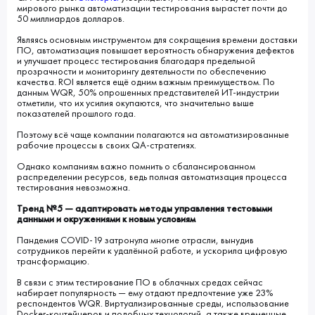
мирового рынка автоматизации тестирования вырастет почти до
50 миллиардов долларов.
Являясь основным инструментом для сокращения времени доставки
ПО, автоматизация повышает вероятность обнаружения дефектов
и улучшает процесс тестирования благодаря предельной
прозрачности и мониторингу деятельности по обеспечению
качества. ROI является ещё одним важным преимуществом. По
данным WQR, 50% опрошенных представителей ИТ-индустрии
отметили, что их усилия окупаются, что значительно выше
показателей прошлого года.
Поэтому всё чаще компании полагаются на автоматизированные
рабочие процессы в своих QA-стратегиях.
Однако компаниям важно помнить о сбалансированном
распределении ресурсов, ведь полная автоматизация процесса
тестирования невозможна.
Тренд №5 — адаптировать методы управления тестовыми
данными и окружениями к новым условиям
Пандемия COVID-19 затронула многие отрасли, вынудив
сотрудников перейти к удалённой работе, и ускорила цифровую
трансформацию.
В связи с этим тестирование ПО в облачных средах сейчас
набирает популярность — ему отдают предпочтение уже 23%
респондентов WQR. Виртуализированные среды, использование
Docker-контейнеров и подобных технологий, а также временные