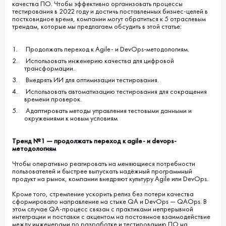
качества ПО. Чтобы эффективно организовать процессы
тестирования в 2022 году и достичь поставленных бизнес-целей в
постковидное время, компании могут обратиться к 5 отраслевым
трендам, которые мы предлагаем обсудить в этой статье:
Продолжать переход к Agile- и DevOps-методологиям.
Использовать инженерию качества для цифровой
трансформации.
Внедрять ИИ для оптимизации тестирования.
Использовать автоматизацию тестирования для сокращения
времени проверок.
Адаптировать методы управления тестовыми данными и
окружениями к новым условиям
Тренд №1 — продолжать переход к agile- и devops-
методологиям
Чтобы оперативно реагировать на меняющиеся потребности
пользователей и быстрее выпускать надёжный программный
продукт на рынок, компании внедряют культуру Agile или DevOps.
Кроме того, стремление ускорить релиз без потери качества
сформировало направление на стыке QA и DevOps — QAOps. В
этом случае QA-процесс связан с практиками непрерывной
интеграции и поставки с акцентом на постоянное взаимодействие
между инженерами по разработке и тестированию ПО на