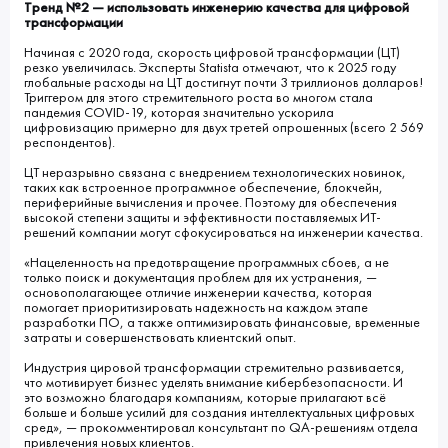
Тренд №2 — использовать инженерию качества для цифровой
трансформации
Начиная с 2020 года, скорость цифровой трансформации (ЦТ)
резко увеличилась. Эксперты Statista отмечают, что к 2025 году
глобальные расходы на ЦТ достигнут почти 3 триллионов долларов!
Триггером для этого стремительного роста во многом стала
пандемия COVID-19, которая значительно ускорила
цифровизацию примерно для двух третей опрошенных (всего 2 569
респондентов).
ЦТ неразрывно связана с внедрением технологических новинок,
таких как встроенное программное обеспечение, блокчейн,
периферийные вычисления и прочее. Поэтому для обеспечения
высокой степени защиты и эффективности поставляемых ИТ-
решений компании могут сфокусироваться на инженерии качества.
«Нацеленность на предотвращение программных сбоев, а не
только поиск и документация проблем для их устранения, —
основополагающее отличие инженерии качества, которая
помогает приоритизировать надежность на каждом этапе
разработки ПО, а также оптимизировать финансовые, временные
затраты и совершенствовать клиентский опыт.
Индустрия цировой трансформации стремительно развивается,
что мотивирует бизнес уделять внимание кибербезопасности. И
это возможно благодаря компаниям, которые прилагают всё
больше и больше усилий для создания интеллектуальных цифровых
сред», — прокомментировал консультант по QA-решениям отдела
привлечения новых клиентов.