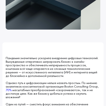
Клиенты
Блог
Вакансии
КОНТАКТЫ
Индустрии
Наши процессы
Мы в СМИ
Развитие и карьерный рост
Обучение
ВВЕДИТЕ ПОИСКОВУЮ ФРАЗУ
ИСКАТЬ В:
УСЛУГИ
ПОРТФОЛИО
КОМПАНИЯ
БЛОГ
НОВОСТИ
Пандемия значительно ускорила внедрение цифровых технологий.
Вынужденные оперативно мигрировать бизнес в онлайн-
пространство и обеспечивать непрерывность процессов,
компании всё чаще опираются на сложные технологические
решения — от искусственного интеллекта (ИИ) и интернета вещей
до блокчейна и дополненной реальности.
Однако путь к цифровизации нельзя назвать простым. По мнению
аналитиков консалтинговой организации Boston Consulting Group,
70%
масштабных преобразований «сворачиваются», так и не
достигнув цели. Как же бизнесу добиться успеха и окупить
вложения?
Один из путей — сместить фокус внимания на обеспечение