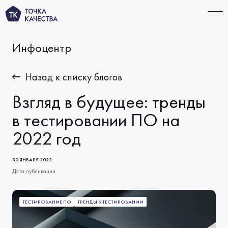
Инфоцентр
СВЯЗАТЬСЯ
Назад к списку блогов
Взгляд в будущее: тренды
УСЛУГИ
в тестировании ПО на
2022 год
Тестирование ИИ‑продуктов
ПОРТФОЛИО
Функциональное тестирование
КОМПАНИЯ
30 ЯНВАРЯ 2022
Автоматизация тестирования
Дата публикации
О нас
ТАРИФЫ
Тестирование производительности
Миссия и ценности
ИНФОЦЕНТР
ТЕСТИРОВАНИЕ ПО
ТРЕНДЫ В ТЕСТИРОВАНИИ
Решения по качеству
Начало сотрудничества
Новости
КАРЬЕРА
Виды тестирования