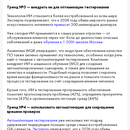
Тренд №3 — внедрять ии для оптимизации тестирования
Технология ИИ становится более востребованной во всём мире.
Эксперты подчёркивают, что к 2024 году объём мирового рынка
искусственного интеллекта
превысит
500 миллиардов долларов.
Уже сегодня ИИ применяется в самых разных отраслях — от
обслуживания клиентов через чат-боты до диагностики опасных
заболеваний и даже
обучения в 1 500+ школах Москвы
.
Аналитики WQR утверждают, что индустрия обеспечения качества
ПО также активно применяет эту технологию, особенно когда речь
идёт о тандеме с автоматизацией тестирования. Компании
внедряют ИИ и машинное обучение (МО) для создания
автоматизированных сценариев, а также для повышения их
качества и надёжности. Подобный подход позволяет сократить
время выхода функциональности на рынок и повысить точность
процесса тестирования за счёт сокращения влияния человека.
Кроме того, ИИ в тестировании программного обеспечения
помогает прогнозировать проблемы (42%), определять приоритеты
тестов (43%) и организовывать тестовую среду (44%).
Тренд №4 — использовать автоматизацию для сокращения
времени проверок
Автоматизация тестирования
уже несколько лет подряд
удерживает лидирующие позиции среди самых востребованных
QA-сервисов.
Эксперты
утверждают, что к 2026 году объём