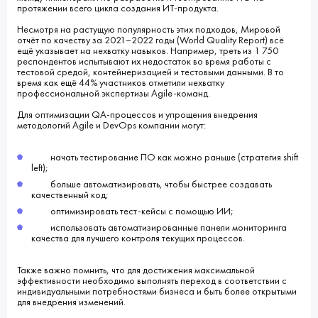
протяжении всего цикла создания ИТ-продукта.
Несмотря на растущую популярность этих подходов, Мировой
отчёт по качеству за 2021–2022 годы (World Quality Report) всё
ещё указывает на нехватку навыков. Например, треть из 1 750
респондентов испытывают их недостаток во время работы с
тестовой средой, контейнеризацией и тестовыми данными. В то
время как ещё 44% участников отметили нехватку
профессиональной экспертизы Agile-команд.
Для оптимизации QA-процессов и упрощения внедрения
методологий Agile и DevOps компании могут:
начать тестирование ПО как можно раньше (стратегия shift
left);
больше автоматизировать, чтобы быстрее создавать
качественный код;
оптимизировать тест-кейсы с помощью ИИ;
использовать автоматизированные панели мониторинга
качества для лучшего контроля текущих процессов.
Также важно помнить, что для достижения максимальной
эффективности необходимо выполнять переход в соответствии с
индивидуальными потребностями бизнеса и быть более открытыми
для внедрения изменений.