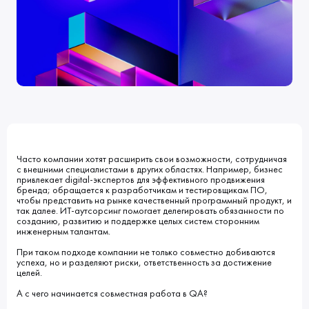
Клиенты
Блог
Вакансии
КОНТАКТЫ
Индустрии
Наши процессы
Мы в СМИ
Развитие и карьерный рост
Обучение
ВВЕДИТЕ ПОИСКОВУЮ ФРАЗУ
ИСКАТЬ В:
УСЛУГИ
ПОРТФОЛИО
КОМПАНИЯ
БЛОГ
НОВОСТИ
Часто компании хотят расширить свои возможности, сотрудничая
с внешними специалистами в других областях. Например, бизнес
привлекает digital-экспертов для эффективного продвижения
бренда; обращается к разработчикам и тестировщикам ПО,
чтобы представить на рынке качественный программный продукт, и
так далее. ИТ-аутсорсинг помогает делегировать обязанности по
созданию, развитию и поддержке целых систем сторонним
инженерным талантам.
При таком подходе компании не только совместно добиваются
успеха, но и разделяют риски, ответственность за достижение
целей.
А с чего начинается совместная работа в QA?