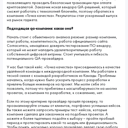
позволяющего проводить безопасные транзакции при оплате
криптовалютой. Заказчик искал вендора QA-решений, который
сможет работать с технологией блокчейн, поэтому обратился в
компанию «Точка качества». Результатом стал ускоренный выпуск
на рынок гаджета.
Подходящая qa-компания: какая она?
Начать стоит с объективного анализа резюме: размер компании,
опыт работы, компетентность, работа официального сайта.
Согласитесь, ненадёжно доверять тестирование ПО вендору,
который не может наладить удовлетворительную работу
собственной цифровой витрины. Стоит учитывать и гибкость
потенциального QA-провайдера.
У нас был такой кейс. «Точка качества» присоединилась в качестве
удалённой команды к международной компании. Мы работали в
тесной связке с командой разработчиков из Канады. Проблемы
начались, когда нужно было ускорить процесс разработки и
привлечь больше инженеров на проект. Мы могли себе это
позволить, потому что прибегаем к масштабируемости на многих
проектах, а компания по разработке, к сожалению, нет.
Если по этому критерию провайдер прошёл проверку, то
проанализируйте отзывы от клиентов, портфолио успешных кейсов.
Вы также можете запросить примеры тест-кейсов, которые
компания сделала для заказчиков на подобных проектах. А
можете и более тщательно подойти к выбору – пройти пробный
период и протестировать какой-то модуль или функциональность.
Чтобы понять, насколько хорошо провайдер делает свою работу,