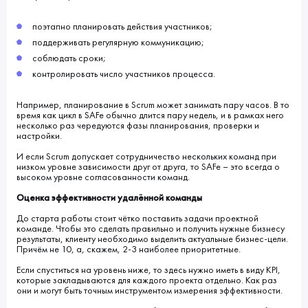
поэтапно планировать действия участников;
поддерживать регулярную коммуникацию;
соблюдать сроки;
контролировать число участников процесса.
Например, планирование в Scrum может занимать пару часов. В то
время как цикл в SAFe обычно длится пару недель, и в рамках него
несколько раз чередуются фазы планирования, проверки и
настройки.
И если Scrum допускает сотрудничество нескольких команд при
низком уровне зависимости друг от друга, то SAFe – это всегда о
высоком уровне согласованности команд.
Оценка эффективности удалённой команды
До старта работы стоит чётко поставить задачи проектной
команде. Чтобы это сделать правильно и получить нужные бизнесу
результаты, клиенту необходимо выделить актуальные бизнес-цели.
Причём не 10, а, скажем, 2-3 наиболее приоритетные.
Если спуститься на уровень ниже, то здесь нужно иметь в виду KPI,
которые закладываются для каждого проекта отдельно. Как раз
они и могут быть точным инструментом измерения эффективности.