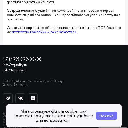
графики под режим клиента.
Сотрудничество с удалённой командой – это в первую очередь
совместная работа заказчика и провайдера услуг по качеству над
проектом.
Остались вопросы по обеспечению качества вашего ПО? Задайте
их
экспертам компании «Точка качества».
+7 (499) 899-88-80
info@tquality.ru
job@tquality.ru
125362, Москва, ул. Свободы, д. 8/4, стр.
2, пом. 3Н, ком. 4
Мы используем файлы cookie, они
© 2026 «ТОЧКА КАЧЕСТВА»
помогают нам делать этот сайт удобнее
Понятно
ИНН 7733832764
ОГРН 1137746147494
для пользователя
ОКВЭД 62.0
ВСЕ ПРАВА ЗАЩИЩЕНЫ
ПОЛИТИКА КОНФИДЕНЦИАЛЬНОСТИ