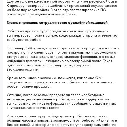
Другое условие качественной работы – наличие ресурсной базы.
К примеру, тестирование мобильных приложений осуществляется
на базе парка устройств. В ряде случаев тестирование ПО
происходит при моделировании условий.
Главные принципы сотрудничества с удалённой командой
Работа на проекте будет продуктивной только при взаимной
заинтересованности в успехе, когда каждая сторона отвечает за
свой участок работ.
Например, QA-команда может организовать процессы настолько
прозрачно, что клиент будет получать актуальную информацию о
статусе задач еженедельно через видеоконференции, а о новых
найденных дефектах – ежедневно по электронной почте. Такая
адаптивность помогает сформировать доверие и
взаимопонимание.
Кроме того, многие заказчики понимают, как важно QA-
специалистам погрузиться в контекст бизнеса и познакомиться с
особенностями продукта.
Отлично, когда заказчик предоставляет все необходимые
материалы для качественной работы, а также поддерживает
валидность источников информации и сообщает о существенных
внутренних изменениях в компании.
И конечно опытному провайдеру легко работать в условиях
разницы часовых поясов. В зависимости от требований клиента и
бизнес-целей, инженеры по качеству могут перестроить рабочие