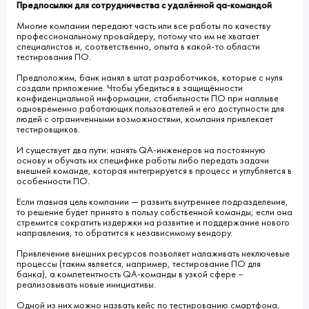
Предпосылки для сотрудничества с удалённой qa-командой
Многие компании передают часть или все работы по качеству
профессиональному провайдеру, потому что им не хватает
специалистов и, соответственно, опыта в какой-то области
тестирования ПО.
Предположим, банк нанял в штат разработчиков, которые с нуля
создали приложение. Чтобы убедиться в защищённости
конфиденциальной информации, стабильности ПО при наплыве
одновременно работающих пользователей и его доступности для
людей с ограниченными возможностями, компания привлекает
тестировщиков.
И существует два пути: нанять QA-инженеров на постоянную
основу и обучать их специфике работы либо передать задачи
внешней команде, которая интегрируется в процесс и углубляется в
особенности ПО.
Если главная цель компании ― развить внутреннее подразделение,
то решение будет принято в пользу собственной команды; если она
стремится сократить издержки на развитие и поддержание нового
направления, то обратится к независимому вендору.
Привлечение внешних ресурсов позволяет налаживать неключевые
процессы (таким является, например, тестирование ПО для
банка), а компетентность QA-команды в узкой сфере –
реализовывать новые инициативы.
Одной из них можно назвать кейс по тестированию смартфона,