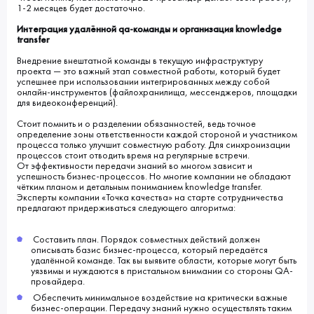
1-2 месяцев будет достаточно.
Интеграция удалённой qa-команды и организация knowledge
transfer
Внедрение внештатной команды в текущую инфраструктуру
проекта ― это важный этап совместной работы, который будет
успешнее при использовании интегрированных между собой
онлайн-инструментов (файлохранилища, мессенджеров, площадки
для видеоконференций).
Стоит помнить и о разделении обязанностей, ведь точное
определение зоны ответственности каждой стороной и участником
процесса только улучшит совместную работу. Для синхронизации
процессов стоит отводить время на регулярные встречи.
От эффективности передачи знаний во многом зависит и
успешность бизнес-процессов. Но многие компании не обладают
чётким планом и детальным пониманием knowledge transfer.
Эксперты компании «Точка качества» на старте сотрудничества
предлагают придерживаться следующего алгоритма:
Составить план. Порядок совместных действий должен
описывать базис бизнес-процесса, который передаётся
удалённой команде. Так вы выявите области, которые могут быть
уязвимы и нуждаются в пристальном внимании со стороны QA-
провайдера.
Обеспечить минимальное воздействие на критически важные
бизнес-операции. Передачу знаний нужно осуществлять таким