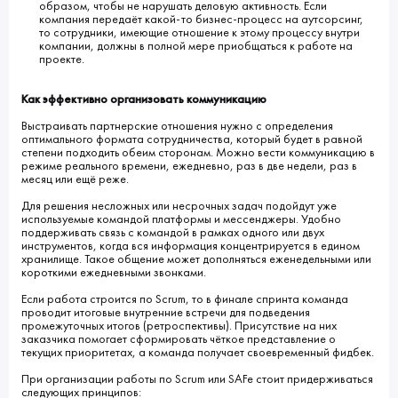
образом, чтобы не нарушать деловую активность. Если
компания передаёт какой-то бизнес-процесс на аутсорсинг,
то сотрудники, имеющие отношение к этому процессу внутри
компании, должны в полной мере приобщаться к работе на
проекте.
Как эффективно организовать коммуникацию
Выстраивать партнерские отношения нужно с определения
оптимального формата сотрудничества, который будет в равной
степени подходить обеим сторонам. Можно вести коммуникацию в
режиме реального времени, ежедневно, раз в две недели, раз в
месяц или ещё реже.
Для решения несложных или несрочных задач подойдут уже
используемые командой платформы и мессенджеры. Удобно
поддерживать связь с командой в рамках одного или двух
инструментов, когда вся информация концентрируется в едином
хранилище. Такое общение может дополняться еженедельными или
короткими ежедневными звонками.
Если работа строится по Scrum, то в финале спринта команда
проводит итоговые внутренние встречи для подведения
промежуточных итогов (ретроспективы). Присутствие на них
заказчика помогает сформировать чёткое представление о
текущих приоритетах, а команда получает своевременный фидбек.
При организации работы по Scrum или SAFe стоит придерживаться
следующих принципов: