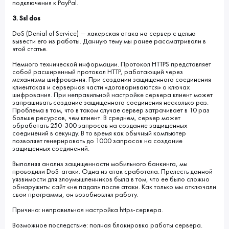
подключения к PayPal.
3. Ssl dos
DoS (Denial of Service) — хакерская атака на сервер с целью
вывести его из работы. Данную тему мы ранее рассматривали в
этой статье.
Немного технической информации. Протокол HTTPS представляет
собой расширенный протокол HTTP, работающий через
механизмы шифрования. При создании защищенного соединения
клиентская и серверная части «договариваются» о ключах
шифрования. При неправильной настройке сервера клиент может
запрашивать создание защищенного соединения несколько раз.
Проблема в том, что в таком случае сервер затрачивает в 10 раз
больше ресурсов, чем клиент. В среднем, сервер может
обработать 250-300 запросов на создание защищенных
соединений в секунду. В то время как обычный компьютер
позволяет генерировать до 1000 запросов на создание
защищенных соединений.
Выполняя анализ защищенности мобильного банкинга, мы
проводили DoS-атаки. Одна из атак сработала. Прелесть данной
уязвимости для злоумышленников была в том, что ее было сложно
обнаружить: сайт «не падал» после атаки. Как только мы отключали
свои программы, он возобновлял работу.
Причина: неправильная настройка https-сервера.
Возможное последствие: полная блокировка работы сервера.