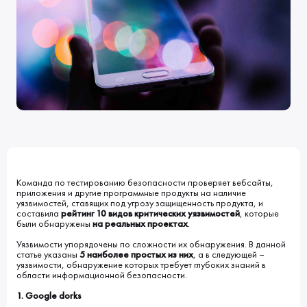
Клиенты
Блог
Вакансии
КОНТАКТЫ
Индустрии
Наши процессы
Мы в СМИ
Развитие и карьерный рост
Обучение
ВВЕДИТЕ ПОИСКОВУЮ ФРАЗУ
ИСКАТЬ В:
УСЛУГИ
ПОРТФОЛИО
КОМПАНИЯ
БЛОГ
НОВОСТИ
Команда по тестированию безопасности проверяет вебсайты,
приложения и другие программные продукты на наличие
уязвимостей, ставящих под угрозу защищенность продукта, и
составила
рейтинг 10 видов критических уязвимостей
, которые
были обнаружены
на реальных проектах
.
Уязвимости упорядочены по сложности их обнаружения. В данной
статье указаны
5 наиболее простых из них
, а в следующей –
уязвимости, обнаружение которых требует глубоких знаний в
области информационной безопасности.
1. Google dorks