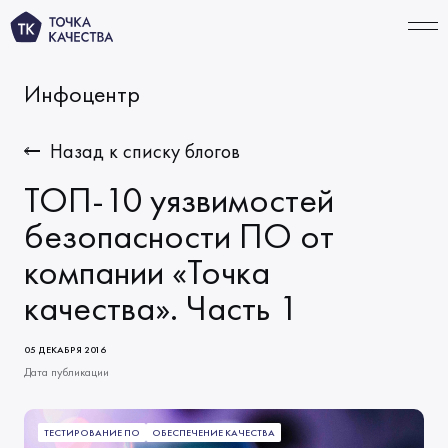
Инфоцентр
СВЯЗАТЬСЯ
Назад к списку блогов
ТОП-10 уязвимостей
УСЛУГИ
безопасности ПО от
компании «Точка
Тестирование ИИ‑продуктов
ПОРТФОЛИО
качества». Часть 1
Функциональное тестирование
КОМПАНИЯ
Автоматизация тестирования
О нас
ТАРИФЫ
05 ДЕКАБРЯ 2016
Тестирование производительности
Дата публикации
Миссия и ценности
ИНФОЦЕНТР
Решения по качеству
Начало сотрудничества
Новости
ТЕСТИРОВАНИЕ ПО
ОБЕСПЕЧЕНИЕ КАЧЕСТВА
КАРЬЕРА
Виды тестирования