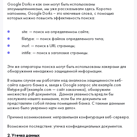
Google Dorks и как они могут быть использованы
злоумышленниками, мы уже рассказывали здесь. Коротко
напомним, Google Dorks – это ключевые слова, с помощью
которых можно повысить эффективность поиска:
site: — поиск на определенном сайте;
filetype: — поиск файлов определенного типа;
inurl: — поиск в URL страницы;
intitle: — поиск в заголовке страницы.
Эти же операторы поиска могут быть использованы хакерами для
обнаружения ненадежно защищенной информации.
В нашем случае мы работали над анализом защищенности веб-
сайта одного банка и, введя в Google запрос site:example.com
filetype:pdf (example.com — сайт заказчика), обнаружили
множество pdf-документов. Данная уязвимость вряд ли бы
заслужила нашего внимания, если бы эти документы не
представляли собой планы помещений банка. С такими данными
можно было уверенно идти «на дело».
Причина возникновения: неправильная конфигурация веб-сервера.
Возможное последствие: утечка конфиденциальных документов.
2. Утечка данных