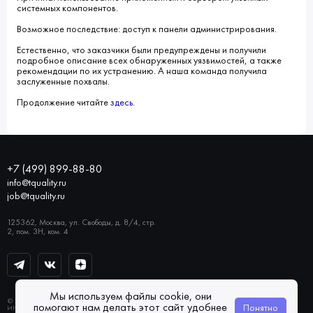
системных компонентов.
Возможное последствие: доступ к панели администрирования.
Естественно, что заказчики были предупреждены и получили
подробное описание всех обнаруженных уязвимостей, а также
рекомендации по их устранению. А наша команда получила
заслуженные похвалы.
Продолжение читайте
здесь
.
+7 (499) 899-88-80
info@tquality.ru
job@tquality.ru
125362, Москва, ул. Свободы, д. 8/4, стр.
2, пом. 3Н, ком. 4
Мы используем файлы cookie, они
© 2026 «ТОЧКА КАЧЕСТВА»
помогают нам делать этот сайт удобнее
Понятно
ИНН 7733832764