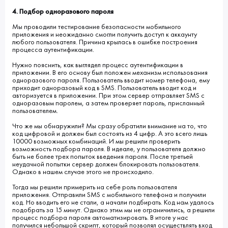
4. Подбор одноразового пароля
Мы проводили тестирование безопасности мобильного
приложения и неожиданно смогли получить доступ к аккаунту
любого пользователя. Причина крылась в ошибке построения
процесса аутентификации.
Нужно пояснить, как выглядел процесс аутентификации в
приложении. В его основу был положен механизм использования
одноразового пароля. Пользователь вводит номер телефона, ему
приходит одноразовый код в SMS. Пользователь вводит код и
авторизуется в приложении. При этом сервер отправляет SMS с
одноразовым паролем, а затем проверяет пароль, присланный
пользователем.
Что же мы обнаружили? Мы сразу обратили внимание на то, что
код цифровой и должен был состоять из 4 цифр. А это всего лишь
10000 возможных комбинаций. И мы решили проверить
возможность подбора пароля. В идеале, у пользователя должно
быть не более трех попыток введения пароля. После третьей
неудачной попытки сервер должен блокировать пользователя.
Однако в нашем случае этого не происходило.
Тогда мы решили примерить на себе роль пользователя
приложения. Отправили SMS с мобильного телефона и получили
код. Но вводить его не стали, а начали подбирать. Код нам удалось
подобрать за 15 минут. Однако этим мы не ограничились, а решили
процесс подбора пароля автоматизировать. В итоге у нас
получился небольшой скрипт, который позволял осуществлять вход