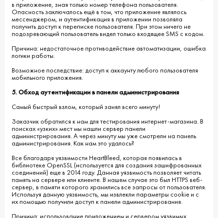
в приложение, зная только номер телефона пользователя.
Опасность заключалось ещё в том, что приложение являлось
мессенджером, и аутентификация в приложении позволяла
получить доступ к переписке пользователя. При этом ничего не
подозревающий пользователь видел только входящее SMS с кодом.
Причина: недостаточное противодействие автоматизации, ошибка
логики работы.
Возможное последствие: доступ к аккаунту любого пользователя
мобильного приложения.
5. Обход аутентификации в панели администрирования
Самый быстрый взлом, который занял всего минуту!
Заказчик обратился к нам для тестирования интернет-магазина. В
поисках «узких» мест мы нашли сервер панели
администрирования. А через минуту мы уже смотрели на панель
администрирования. Как нам это удалось?
Все благодаря уязвимости HeartBleed, которая появилась в
библиотеке OpenSSL (используется для создания зашифрованных
соединений) еще в 2014 году. Данная уязвимость позволяет читать
память на сервере или клиенте. В нашем случае это был HTTPS веб-
сервер, в памяти которого хранились все запросы от пользователя.
Используя данную уязвимость, мы извлекли параметры cookie и с
их помощью получили доступ к панели администрирования.
Причина: использование приложением и сервером уязвимых