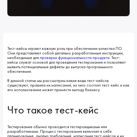
Клиенты
Блог
Вакансии
КОНТАКТЫ
Индустрии
Наши процессы
Мы в СМИ
Развитие и карьерный рост
Обучение
ВВЕДИТЕ ПОИСКОВУЮ ФРАЗУ
Тест-кейсы играют важную роль при обеспечении качества ПО.
Они представляют собой детально разработанные инструкции,
ИСКАТЬ В:
УСЛУГИ
ПОРТФОЛИО
необходимые для
проверки функциональности продукта
. Тест-
КОМПАНИЯ
БЛОГ
кейсы служат основой для проведения тестирования и позволяют
НОВОСТИ
выявить потенциальные дефекты до выпуска программного
обеспечения.
В данной статье мы рассмотрим какие виды тест-кейсов
существуют, правила их написания, из чего состоит тест-кейс и как
его использование может принести выгоду бизнесу.
Что такое тест-кейс
Тестирование обычно проводится тестировщиками или
разработчиками. Процесс тестирования включает в себя
планирование, анализ требований, написание тест-кейсов и их