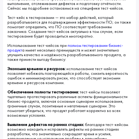
выполнение, отслеживание дефектов и подготовку отчётности.
Сейчас мы подробнее остановимся на специфике тест-кейсов.
Тест-кейс в тестировании — это набор действий, который
разрабатывается для подтверждения эффективности ПО; он также
помогает определить, что ПО соотвествует требованиям
заказчика. Создание тест-кейсов актуально в том случае, если
тестирование будет проводиться многократно.
Использование тест-кейсов при
полном
тестировании бизнес-
продукт
а имеет несколько преимуществ и может значительно
улучшить качество и надёжность разрабатываемого продукта, а
также принести выгоду бизнесу:
Экономия времени и ресурсов:
использование тест-кейсов
позволяет избежать повторяющейся работы, снизить вероятность
ошибок и минимизировать риски, что способствует экономии
времени и ресурсов компании.
Обеспечение полноты тестирования:
тест-кейсы позволяют
тщательно протестировать различные аспекты функциональности
бизнес-продукта, включая основные сценарии использования,
граничные случаи, позитивные и негативные сценарии. Это
помогает убедиться, что продукт работает корректно во всех
возможных условиях.
Выявление дефектов на ранних стадиях:
благодаря тест-кейсам
возможно находить и исправлять дефекты на ранних стадиях
разработки, что значительно сокращает время и усилия,
затрачиваемые на устранение проблем в дальнейшем.