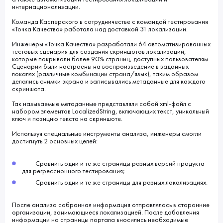
интернационализации.
Команда Касперского в сотрудничестве с командой тестирования
«Точка Качества» работала над доставкой 31 локализации.
Инженеры «Точка Качества» разработали 64 автоматизированных
тестовых сценария для создания скриншотов локализации,
которые покрывали более 90% страниц, доступных пользователям.
Сценарии были настроены на воспроизведение в заданных
локалях (различные комбинации страна/язык), таким образом
делались снимки экрана и записывались метаданные для каждого
скриншота.
Так называемые метаданные представляли собой xml-файл с
набором элементов LocalizedString, включающих текст, уникальный
ключ и позицию текста на скриншоте.
Используя специальные инструменты анализа, инженеры смогли
достигнуть 2 основных целей:
Сравнить одни и те же страницы разных версий продукта
для регрессионного тестирования;
Сравнить одни и те же страницы для разных локализациях.
После анализа собранная информация отправлялась в сторонние
организации, занимающиеся локализацией. После добавления
информации на страницы портала вносились необходимые