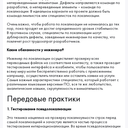
непереведенными элементами. Дефекты направляются команде по
разработке, а непереведенные элементы – команде по
локализации. В идеальном варианте на проекте должна быть
команда лингвистов или специалистов по локализации.
Очень важно, чтобы работа по локализации не начиналась до тех
пор, пока продукт не достиг определенного уровня стабильности.
В противном случае, специалисты по локализации могут
дублировать дефекты, заведенные инженерами по качеству, что
повлечет рост трудозатрат разработчиков.
Какие обязанности у инженера?
Инженер по локализации осуществляет проверку всех
переводимых файлов на соответствие контексту, а также проводит
тестирование интерфейса и юзабилити, чтобы пользователи по
всему миру могли беспрепятственно работать с приложением:
например, осуществлять платежи или оставлять заявки на услуги.
Самые важные характеристики специалиста, который работает с
различными языковыми версиями ПО, все те же: любопытство,
аналитические навыки, скрупулезность и внимательность.
Передовые практики
1. Тестирование псевдолокализации
Это техника нацелена на проверку локализуемости строк перед
самой локализацией и зачастую является частью процесса
тестирования интернационализации. Во время псевдолокализации