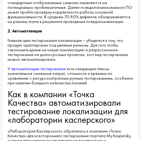
стандартные отображаемые символы заменяются на
потенциально проблематичные. Далее псевдолокализованное ПО
может пройти проверку корректности работы основной
функциональности. В среднем 70-80% дефектов обнаруживаются
на раннем этапе в результате проведения псевдолокализации.
2. Автоматизация
Главная цель тестирования локализации – убедиться в том, что
продукт адаптирован под целевые регионы. Для того чтобы
сэкономить время на новую локализацию и регрессионное
тестирование на долгосрочных проектах, этот вид тестирования
можно автоматизировать.
У
автоматизации тестирования
есть следующие плюсы:
значительное снижение затрат, стоимости и времени по
сравнению с ресурсозатратным ручным тестированием, особенно
при наличии большого количества локалей.
Как в компании «Точка
Качества» автоматизировали
тестирование локализации для
«лаборатории касперского»
«Лаборатория Касперского» обратилась к компании «Точка
Качества» для всестороннего тестирования портала My Kaspersky,
а также автоматизации тестирования локализации и