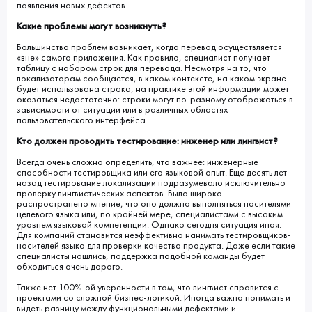
появления новых дефектов.
Какие проблемы могут возникнуть?
Большинство проблем возникает, когда перевод осуществляется
«вне» самого приложения. Как правило, специалист получает
таблицу с набором строк для перевода. Несмотря на то, что
локализаторам сообщается, в каком контексте, на каком экране
будет использована строка, на практике этой информации может
оказаться недостаточно: строки могут по-разному отображаться в
зависимости от ситуации или в различных областях
пользовательского интерфейса.
Кто должен проводить тестирование: инженер или лингвист?
Всегда очень сложно определить, что важнее: инженерные
способности тестировщика или его языковой опыт. Еще десять лет
назад тестирование локализации подразумевало исключительно
проверку лингвистических аспектов. Было широко
распространено мнение, что оно должно выполняться носителями
целевого языка или, по крайней мере, специалистами с высоким
уровнем языковой компетенции. Однако сегодня ситуация иная.
Для компаний становится неэффективно нанимать тестировщиков-
носителей языка для проверки качества продукта. Даже если такие
специалисты нашлись, поддержка подобной команды будет
обходиться очень дорого.
Также нет 100%-ой уверенности в том, что лингвист справится с
проектами со сложной бизнес-логикой. Иногда важно понимать и
видеть разницу между функциональными дефектами и