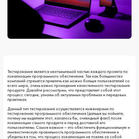
Клиенты
Блог
Вакансии
КОНТАКТЫ
Индустрии
Наши процессы
Мы в СМИ
Развитие и карьерный рост
Обучение
ВВЕДИТЕ ПОИСКОВУЮ ФРАЗУ
ИСКАТЬ В:
УСЛУГИ
ПОРТФОЛИО
КОМПАНИЯ
БЛОГ
НОВОСТИ
Тестирование является неотъемлемой частью каждого проекта по
локализации программного обеспечения. Так как большинство
компаний стремятся привлечь как можно больше пользователей со
всего мира, очень важно проведение качественного тестирования
продукта. Давайте рассмотрим, что представляет собой этот
процесс сегодня, узнаем об актуальных проблемах и передовых
практиках.
Данный тип тестирования осуществляется инженерами по
тестированию программного обеспечения (дальше вы поймете,
почему мы выделили этот, казалось бы, очевидный факт) после
локализации самого продукта и перед доставкой его
пользователям. Самое важное – это обеспечить функциональную и
лингвистическую правильность программного обеспечения и
убедиться в том, что процесс локализации не повлек за собой