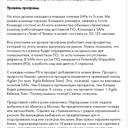
Уровень программ
На этом уровне находятся главные отличия SAFe от Scrum. Мы
имеем команду гораздо большего размера, нежели в Scrum.
Команда состоит из N-ного количества обычных спринтовых
команд, работающих над доставкой ПО. Команда в SAFe
называется «Team of Teams» и может состоять из 50-125 человек.
Все участники на уровне программ работают над продуктом,
который по итогу можно выпускать на рынок. Нужно понимать, что
готовность к релизу будет определяться не ценностью для
пользователя, а качеством ПО, то есть полным отсутствием
дефектов. В SAFe этот кусок ПО называется Potentially Shippable
Increment (PSI), и работа над ним длится 5 спринтов.
С каждым новым PSI в продукт добавляются новые фичи. Процесс
прироста бизнес-ценности продукта называется «релизный поезд
Agile» (от англ. Agile Release Train). Это, пожалуй, одно из ключевых
понятий SAFe. Чем больше в организации продуктов, тем больше
будет релизных поездов. К слову, у нас на проекте только 1 Agile
Release Train. Почему именно поезд? Сейчас поясним.
Представьте себя в роли заказчика. Перед вами стоит задача
добраться из Минска в Москву. Вы предпочитаете самолет поезду
или автомобилю. Однако вы сталкиваетесь с рядом ограничений и
рисков. Вы вынуждены выбирать из предлагаемых дат и
подстраивать под них свое расписание. Вам нужно заранее купить
билет, зарезервировать место. И даже если вы сами все сделали в
срок, существует ряд рисков, которые от вас никак не зависят: