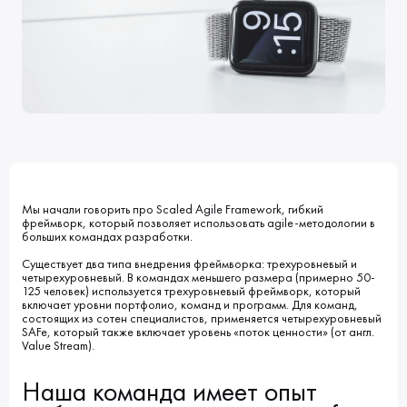
Клиенты
Блог
Вакансии
КОНТАКТЫ
Индустрии
Наши процессы
Мы в СМИ
Развитие и карьерный рост
Обучение
ВВЕДИТЕ ПОИСКОВУЮ ФРАЗУ
ИСКАТЬ В:
УСЛУГИ
ПОРТФОЛИО
КОМПАНИЯ
БЛОГ
НОВОСТИ
Мы начали говорить про Scaled Agile Framework, гибкий
фреймворк, который позволяет использовать agile-методологии в
больших командах разработки.
Существует два типа внедрения фреймворка: трехуровневый и
четырехуровневый. В командах меньшего размера (примерно 50-
125 человек) используется трехуровневый фреймворк, который
включает уровни портфолио, команд и программ. Для команд,
состоящих из сотен специалистов, применяется четырехуровневый
SAFe, который также включает уровень «поток ценности» (от англ.
Value Stream).
Наша команда имеет опыт