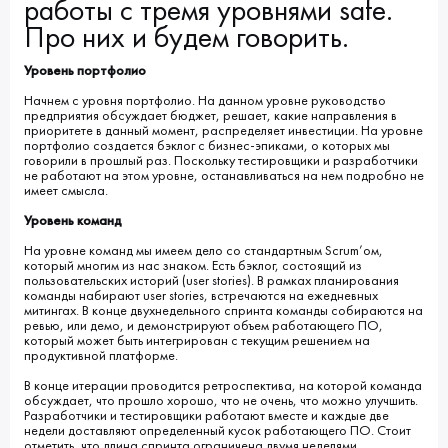
работы с тремя уровнями safe.
Про них и будем говорить.
Уровень портфолио
Начнем с уровня портфолио. На данном уровне руководство
предприятия обсуждает бюджет, решает, какие направления в
приоритете в данный момент, распределяет инвестиции. На уровне
портфолио создается бэклог с бизнес-эпиками, о которых мы
говорили в прошлый раз. Поскольку тестировщики и разработчики
не работают на этом уровне, останавливаться на нем подробно не
имеет смысла.
Уровень команд
На уровне команд мы имеем дело со стандартным Scrum’ом,
который многим из нас знаком. Есть бэклог, состоящий из
пользовательских историй (user stories). В рамках планирования
команды набирают user stories, встречаются на ежедневных
митингах. В конце двухнедельного спринта команды собираются на
ревью, или демо, и демонстрируют объем работающего ПО,
который может быть интегрирован с текущим решением на
продуктивной платформе.
В конце итерации проводится ретроспектива, на которой команда
обсуждает, что прошло хорошо, что не очень, что можно улучшить.
Разработчики и тестировщики работают вместе и каждые две
недели доставляют определенный кусок работающего ПО. Стоит
отметить, что длина спринта ограничена двумя неделями.