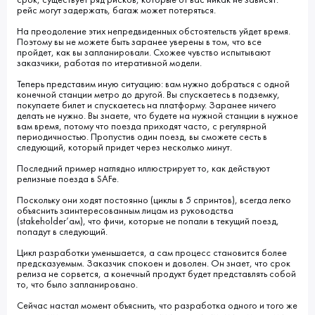
рейс могут задержать, багаж может потеряться.
На преодоление этих непредвиденных обстоятельств уйдет время.
Поэтому вы не можете быть заранее уверены в том, что все
пройдет, как вы запланировали. Схожее чувство испытывают
заказчики, работая по итеративной модели.
Теперь представим иную ситуацию: вам нужно добраться с одной
конечной станции метро до другой. Вы спускаетесь в подземку,
покупаете билет и спускаетесь на платформу. Заранее ничего
делать не нужно. Вы знаете, что будете на нужной станции в нужное
вам время, потому что поезда приходят часто, с регулярной
периодичностью. Пропустив один поезд, вы сможете сесть в
следующий, который придет через несколько минут.
Последний пример наглядно иллюстрирует то, как действуют
релизные поезда в SAFe.
Поскольку они ходят постоянно (циклы в 5 спринтов), всегда легко
объяснить заинтересованным лицам из руководства
(stakeholder’ам), что фичи, которые не попали в текущий поезд,
попадут в следующий.
Цикл разработки уменьшается, а сам процесс становится более
предсказуемым. Заказчик спокоен и доволен. Он знает, что срок
релиза не сорвется, а конечный продукт будет представлять собой
то, что было запланировано.
Сейчас настал момент объяснить, что разработка одного и того же