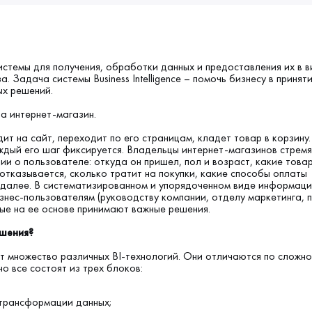
системы для получения, обработки данных и предоставления их в в
. Задача системы Business Intelligence – помочь бизнесу в принят
ых решений.
а интернет-магазин.
т на сайт, переходит по его страницам, кладет товар в корзину.
аждый его шаг фиксируется. Владельцы интернет-магазинов стремя
и о пользователе: откуда он пришел, пол и возраст, какие това
 отказывается, сколько тратит на покупки, какие способы оплаты
 далее. В систематизированном и упорядоченном виде информаци
знес-пользователям (руководству компании, отделу маркетинга, 
ые на ее основе принимают важные решения.
ешения?
т множество различных BI-технологий. Они отличаются по сложно
о все состоят из трех блоков:
 трансформации данных;