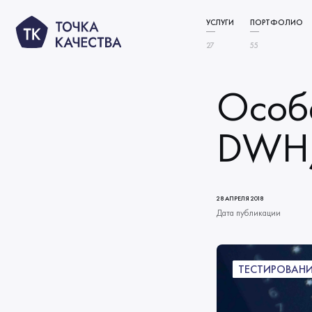
УСЛУГИ
ПОРТФОЛИО
27
55
ТЕСТИРОВАНИЕ ИИ‑ПРОДУ
ФУНКЦИОНАЛЬНОЕ ТЕСТИ
СВЯЗАТЬСЯ
Особ
АВТОМАТИЗАЦИЯ ТЕСТИРО
ТЕСТИРОВАНИЕ
DWH/
ПРОИЗВОДИТЕЛЬНОСТИ
УСЛУГИ
РЕШЕНИЯ ПО КАЧЕСТВУ
Тестирование ИИ‑продуктов
ПОРТФОЛИО
ВИДЫ ТЕСТИРОВАНИЯ
ИНДУСТРИИ
Функциональное тестирование
КОМПАНИЯ
28 АПРЕЛЯ 2018
О нас
Дата публикации
Автоматизация тестирования
ТАРИФЫ
Миссия и ценности
Тестирование производительности
ИНФОЦЕНТР
Новости
Начало сотрудничества
Решения по качеству
КАРЬЕРА
ТЕСТИРОВАНИ
Вакансии
Блог
Клиенты
Виды тестирования
КОНТАКТЫ