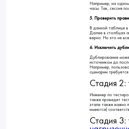
Например, на одном
часы. Так, сессия п
5. Проверить прави
В данной таблице в
Далее в столбцах а
верно. Но это не в
6. Исключить дубл
Дублирование может
источником до посл
Например, пользова
сценарии требуется
Стадия 2:
Инженер по тестиро
также проведет тес
этапе также важно 
имеются) соответст
Стадия 3:
нагрузочн