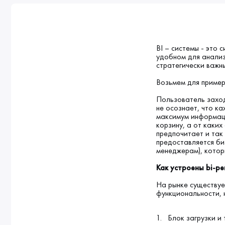
BI – системы - это 
удобном для анализа
стратегически важн
Возьмем для пример
Пользователь заходи
не осознает, что к
максимум информаци
корзину, а от каких
предпочитает и так
предоставляется би
менеджерам), котор
Как устроены bi-р
На рынке существуе
функциональности, н
Блок загрузки и