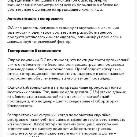
определённый тип данных в начальной базе, проверяют
взаимосвязи и просматривают всю информацию в облаке на
соответствие с данными из предыдущего хранилища.
Автоматизация тестирования
QA-специалисты регулярно сканируют внутренние и внешние
уязвимости и оценивают соответствие разрабатываемого
продукта установленным стандартам, оптимизируя процессы и
минимизируя человеческий фактор.
Тестирование безопасности
Опрос компании IDC показывает, что почти две трети организаций
считают обеспечение безопасности самым трудным процессом
при внедрении облачных технологий. Преобладают хакерские
атаки, которым можно противостоять надежным и качественным
программным обеспечением, за что отвечает провайдер.
Однако киберинциденты в этих средах чаще происходят из-за
внутренних причин. Так, лишь каждая десятая (11%) утечка данных
из облака стала возможной из-за тех или иных действий
поставщика, что подтверждает исследование «Лаборатории
Касперского».
Распространены ситуации, когда пользователи случайно
раскрывают свои учётные данные, возлагая всю ответственность
на компанию. Двухфакторная аутентификация с несколькими
этапами входа в систему поможет избежать таких рисков
(например, сначала нужно ввести логин и пароль, а далее –