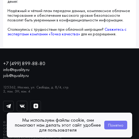
денег.
Надёжный и чёткий план передачи данных, комплексное облачное
тестирование и обеспечение высокого уровня безопасности
позволят быть уверенными в конфиденциальности информации.
Столкнулись с трудностями при облачной миграции?
Свяжитесь с
экспертами компании «Точка качества»
для их разрешения.
+7 (499) 899-88-80
info@tquality.ru
job@tquality.ru
125362, Москва, ул. Свободы, д. 8/4, стр.
2, пом. 3Н, ком. 4
Мы используем файлы cookie, они
© 2026 «ТОЧКА КАЧЕСТВА»
помогают нам делать этот сайт удобнее
Понятно
ИНН 7733832764
ОГРН 1137746147494
для пользователя
ОКВЭД 62.0
ВСЕ ПРАВА ЗАЩИЩЕНЫ
ПОЛИТИКА КОНФИДЕНЦИАЛЬНОСТИ