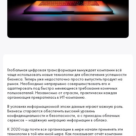
Клиенты
Блог
Вакансии
КОНТАКТЫ
Индустрии
Наши процессы
Мы в СМИ
Развитие и карьерный рост
Обучение
ВВЕДИТЕ ПОИСКОВУЮ ФРАЗУ
ИСКАТЬ В:
УСЛУГИ
ПОРТФОЛИО
КОМПАНИЯ
БЛОГ
НОВОСТИ
Глобальная цифровая трансформация вынуждает компании всё
чаще использовать новые технологии для обеспечения успешности
бизнеса. Теперь уже недостаточно просто выпустить продукт на
рынок. Необходимо непрерывно совершенствовать его и
адаптировать под быстро меняющиеся требования конечных
пользователей. Независимо от отрасли, практически каждая
организация превратилась в ИТ-компанию.
В условиях информационной эпохи данные играют важную роль.
Бизнесы стараются обеспечить высокий уровень
конфиденциальности и безопасности, а с приходом облачных
сервисов – надёжную миграцию информации в облако.
К 2020 году почти все организации в мире начали применять эти
технологии в той или иной мере. Как показывает отчёт компании