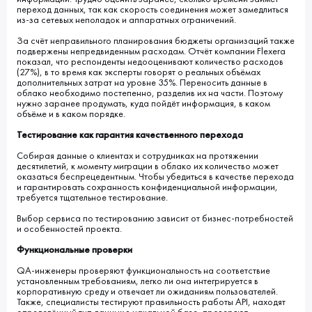
переход данных, так как скорость соединения может замедлиться
из-за сетевых неполадок и аппаратных ограничений.
За счёт неправильного планирования бюджеты организаций также
подвержены непредвиденным расходам. Отчёт компании Flexera
показал, что респонденты недооценивают количество расходов
(27%), в то время как эксперты говорят о реальных объёмах
дополнительных затрат на уровне 35%. Переносить данные в
облако необходимо постепенно, разделив их на части. Поэтому
нужно заранее продумать, куда пойдёт информация, в каком
объёме и в каком порядке.
Тестирование как гарантия качественного перехода
Собирая данные о клиентах и сотрудниках на протяжении
десятилетий, к моменту миграции в облако их количество может
оказаться беспрецедентным. Чтобы убедиться в качестве перехода
и гарантировать сохранность конфиденциальной информации,
требуется тщательное тестирование.
Выбор сервиса по тестированию зависит от бизнес-потребностей
и особенностей проекта.
Функциональные проверки
QA-инженеры проверяют функциональность на соответствие
установленным требованиям, легко ли она интегрируется в
корпоративную среду и отвечает ли ожиданиям пользователей.
Также, специалисты тестируют правильность работы API, находят