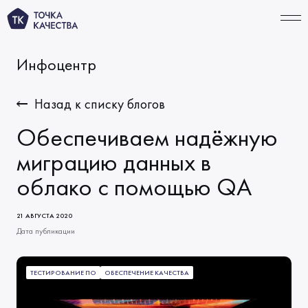
Инфоцентр
СВЯЗАТЬСЯ
Назад к списку блогов
Обеспечиваем надёжную
УСЛУГИ
миграцию данных в
облако с помощью QA
Тестирование ИИ‑продуктов
ПОРТФОЛИО
Функциональное тестирование
КОМПАНИЯ
21 АВГУСТА 2020
Автоматизация тестирования
Дата публикации
О нас
ТАРИФЫ
Тестирование производительности
Миссия и ценности
ИНФОЦЕНТР
ТЕСТИРОВАНИЕ ПО
ОБЕСПЕЧЕНИЕ КАЧЕСТВА
Решения по качеству
Начало сотрудничества
Новости
КАРЬЕРА
Виды тестирования