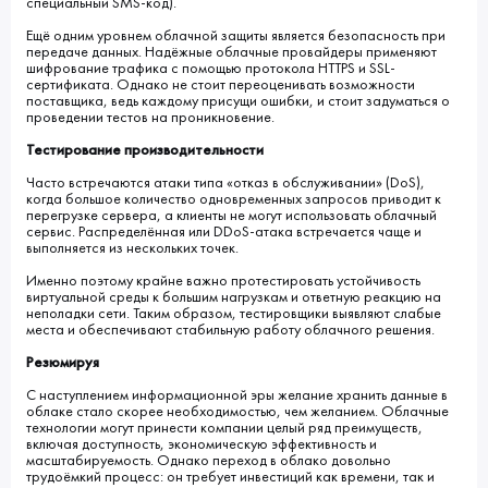
специальный SMS-код).
Ещё одним уровнем облачной защиты является безопасность при
передаче данных. Надёжные облачные провайдеры применяют
шифрование трафика с помощью протокола HTTPS и SSL-
сертификата. Однако не стоит переоценивать возможности
поставщика, ведь каждому присущи ошибки, и стоит задуматься о
проведении тестов на проникновение.
Тестирование производительности
Часто встречаются атаки типа «отказ в обслуживании» (DoS),
когда большое количество одновременных запросов приводит к
перегрузке сервера, а клиенты не могут использовать облачный
сервис. Распределённая или DDoS-атака встречается чаще и
выполняется из нескольких точек.
Именно поэтому крайне важно протестировать устойчивость
виртуальной среды к большим нагрузкам и ответную реакцию на
неполадки сети. Таким образом, тестировщики выявляют слабые
места и обеспечивают стабильную работу облачного решения.
Резюмируя
С наступлением информационной эры желание хранить данные в
облаке стало скорее необходимостью, чем желанием. Облачные
технологии могут принести компании целый ряд преимуществ,
включая доступность, экономическую эффективность и
масштабируемость. Однако переход в облако довольно
трудоёмкий процесс: он требует инвестиций как времени, так и