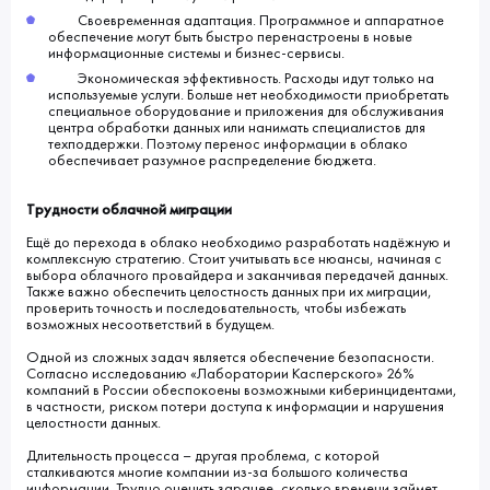
Своевременная адаптация. Программное и аппаратное
обеспечение могут быть быстро перенастроены в новые
информационные системы и бизнес-сервисы.
Экономическая эффективность. Расходы идут только на
используемые услуги. Больше нет необходимости приобретать
специальное оборудование и приложения для обслуживания
центра обработки данных или нанимать специалистов для
техподдержки. Поэтому перенос информации в облако
обеспечивает разумное распределение бюджета.
Трудности облачной миграции
Ещё до перехода в облако необходимо разработать надёжную и
комплексную стратегию. Стоит учитывать все нюансы, начиная с
выбора облачного провайдера и заканчивая передачей данных.
Также важно обеспечить целостность данных при их миграции,
проверить точность и последовательность, чтобы избежать
возможных несоответствий в будущем.
Одной из сложных задач является обеспечение безопасности.
Согласно исследованию «Лаборатории Касперского» 26%
компаний в России обеспокоены возможными киберинцидентами,
в частности, риском потери доступа к информации и нарушения
целостности данных.
Длительность процесса – другая проблема, с которой
сталкиваются многие компании из-за большого количества
информации. Трудно оценить заранее, сколько времени займет