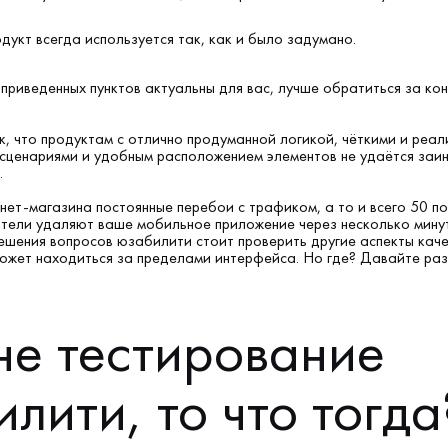
укт всегда используется так, как и было задумано.
 приведенных пунктов актуальны для вас, лучше обратиться за ко
к, что продуктам с отлично продуманной логикой, чёткими и реа
сценариями и удобным расположением элементов не удаётся заи
.
рнет-магазина постоянные перебои с трафиком, а то и всего 50 п
атели удаляют ваше мобильное приложение через несколько мину
решения вопросов юзабилити стоит проверить другие аспекты каче
ожет находиться за пределами интерфейса. Но где? Давайте раз
не тестирование
лити, то что тогда