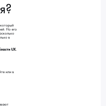
я?
 который
ей. Но его
насколько
лько в
бласти UX.
те или в
ивают