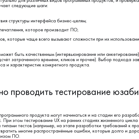
туально для различных видов программных продуктов, и проверка
ючает следующие шаги:
твия структуры интерфейса бизнес-целям;
впечатления, которое производит ПО;
ов, которые чаще всего вызывают сложности при их использовани
может быть качественным (интервьюирование или анкетирование)
дсчёт затраченного времени, кликов и прочее). Выбор подхода за
са и характеристик конкретного продукта.
но проводить тестирование юзаб
программного продукта могут начинаться и на стадии его разрабо
к. При этом тестирование UX на ранних стадиях жизненного цикл
и типами тестов (например, на этапе разработки требований к про
вратить многие распространённые ошибки, которые долго и дор
лизом ПО.