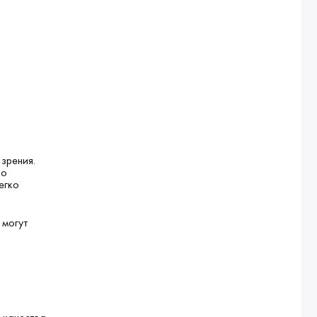
зрения.
но
егко
 могут