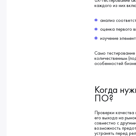
UX-тестирование ак
каждого из них вкл
анализ соответс
оценка первого 
изучение элемент
Само тестирование 
количественным (по
особенностей бизне
Когда нуж
ПО?
Проверки качества 
его выхода на рыно
совместно с другим
возможность предот
устранять перед ре