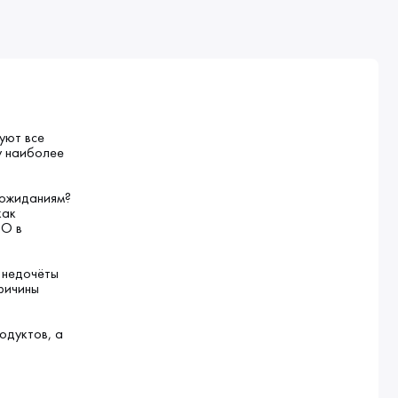
уют все
у наиболее
 ожиданиям?
как
ПО в
 недочёты
причины
одуктов, а