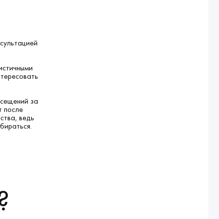
нсультацией
листичными
нтересовать
осещений за
т после
ства, ведь
бираться.
?