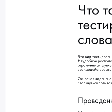
Что т
тест
слов
Это вид тестирован
Неудобное располо
ограниченная функц
взаимодействовать
Основная задача юз
столкнуться пользо
Проведени