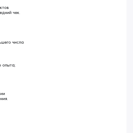
ектов
едний чек.
ьшего числа
о опыта;
рии
ния.