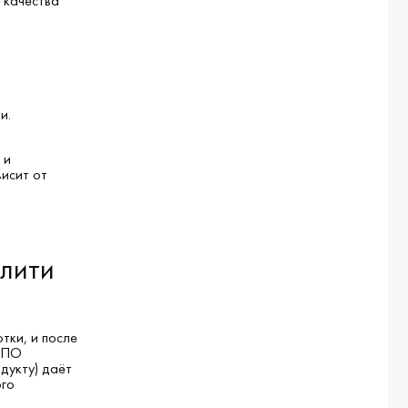
 качества
и.
 и
висит от
илити
тки, и после
а ПО
дукту) даёт
ого