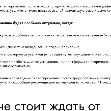
я тестирования после выхода продукта на рынок устранение деф
мочь увеличить число пользователей, клиентскую базу и даже ср
вание будет особенно актуально, когда:
ску новое мобильное приложение, нацеленное на привлечение бол
посещаемостью находится на стадии редизайна;
ине планируется увеличение прибыли путём улучшения клиентског
качество работы многофункциональной платформы с исторически
ункциональностью.
твенно проведённого тестирования служат проработанные сцена
укта и подробные рекомендации по улучшению качества ИТ-реше
не стоит ждать от