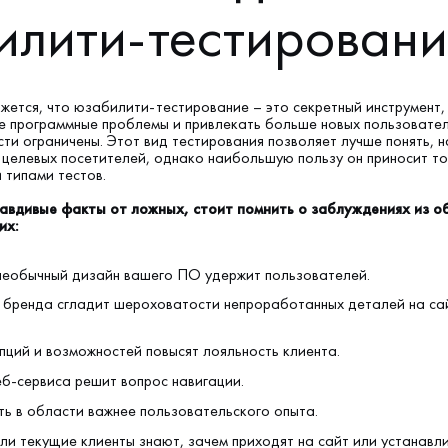
илити-тестировани
ажется, что юзабилити-тестирование – это секретный инструмент,
е программные проблемы и привлекать больше новых пользовател
ти ограничены. Этот вид тестирования позволяет лучше понять, 
 целевых посетителей, однако наибольшую пользу он приносит то
 типами тестов.
авдивые факты от ложных, стоит помнить о заблуждениях из о
их:
необычный дизайн вашего ПО удержит пользователей.
 бренда сгладит шероховатости непроработанных деталей на сай
пций и возможностей повысят лояльность клиента.
еб-сервиса решит вопрос навигации.
ть в области важнее пользовательского опыта.
ли текущие клиенты знают, зачем приходят на сайт или устанавл