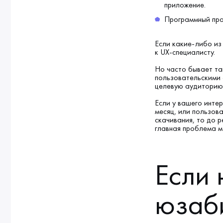
приложение.
Программный прод
Если какие-либо из
к UX-специалисту.
Но часто бывает та
пользовательскими 
целевую аудиторию
Если у вашего инте
месяц, или пользов
скачивания, то до 
главная проблема м
Если 
юзаби