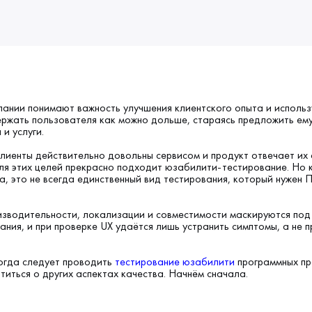
пании понимают важность улучшения клиентского опыта и использ
ержать пользователя как можно дольше, стараясь предложить ем
и услуги.
 клиенты действительно довольны сервисом и продукт отвечает их
для этих целей прекрасно подходит юзабилити-тестирование. Но 
а, это не всегда единственный вид тестирования, который нужен 
зводительности, локализации и совместимости маскируются под
ания, и при проверке UX удаётся лишь устранить симптомы, а не 
огда следует проводить
тестирование юзабилити
программных пр
титься о других аспектах качества. Начнём сначала.