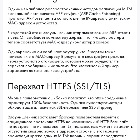
Одним из наиболее распространенных методов реализации MITM
в локальной сети является ARP-спуфинг (ARP Cache Poisoning).
Протокол ARP отвечает за сопоставление IP-адреса с физическим
MAC-адресом устройства.
В ходе такой атаки злоумышленник отправляет ложные ARP-ответы
в сеть. Он сообщает компьютеру жертвы, что IP-адрес роутера
теперь соответствует MAC-адресу компьютера хакера.
Одновременно он сообщает роутеру, что IP жертвы также
привязан к его MAC-адресу. В результате весь трафик проходит
через устройство атакующего, который может осуществлять
перехват сообщений и их анализ. Это классический пример
заражения локального кэша устройств.
Перехват HTTPS (SSL/TLS)
Многие пользователи ошибочно полагают, что https-соединение
гарантирует 100% безопасность. Однако существуют методы
обхода защиты, такие как SSL-перехват или SSL-Stripping.
Злоумышленник заставляет браузер пользователя перейти с
защищенного протокола HTTPS на незащищенный HTTP. Если сайт
не настроен на использование TLS, пользователь может не заметить
отсутствия символа замка в адресной строке. В этот момент
происходит кража данных MITM: логины и пароли передаются в