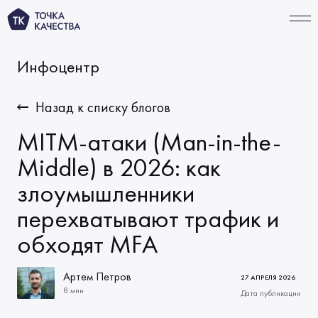
Инфоцентр
СВЯЗАТЬСЯ
Назад к списку блогов
MITM-атаки (Man-in-the-
УСЛУГИ
Middle) в 2026: как
злоумышленники
Тестирование ИИ‑продуктов
ПОРТФОЛИО
перехватывают трафик и
Функциональное тестирование
КОМПАНИЯ
обходят MFA
Автоматизация тестирования
О нас
ТАРИФЫ
Тестирование производительности
Миссия и ценности
Артем Петров
27 АПРЕЛЯ 2026
ИНФОЦЕНТР
Решения по качеству
8 мин
Дата публикации
Начало сотрудничества
Новости
КАРЬЕРА
Виды тестирования