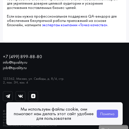
для укрепления доверия целевой аудитории и ускорения
достижения поставленных бизнес-целей.
Если вам нужна профессиональная поддержка QA-вендора для
обеспечения безупречной работы приложений на основе
блокчейн, напишите
экспертам компании «Точка качества»
.
+7 (499) 899-88-80
info@tquality.ru
job@tquality.ru
125362, Москва, ул. Свободы, д. 8/4, стр.
2, пом. 3Н, ком. 4
Мы используем файлы cookie, они
© 2026 «ТОЧКА КАЧЕСТВА»
помогают нам делать этот сайт удобнее
Понятно
ИНН 7733832764
ОГРН 1137746147494
для пользователя
ОКВЭД 62.0
ВСЕ ПРАВА ЗАЩИЩЕНЫ
ПОЛИТИКА КОНФИДЕНЦИАЛЬНОСТИ