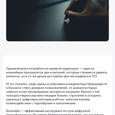
Клиенты
Блог
Вакансии
КОНТАКТЫ
Индустрии
Наши процессы
Мы в СМИ
Развитие и карьерный рост
Обучение
ВВЕДИТЕ ПОИСКОВУЮ ФРАЗУ
ИСКАТЬ В:
УСЛУГИ
ПОРТФОЛИО
КОМПАНИЯ
БЛОГ
НОВОСТИ
Удовлетворить потребности целевой аудитории ― один из
важнейших приоритетов для компаний, которые стремятся удивить
клиентов, но в то же время доставлять для них надёжное ПО.
И это понятно, ведь одним из ключевых конкурентных преимуществ
в бизнесе стало доверие пользователей, от мнения которых
зависит успех программных продуктов на рынке. Кризис стал
поводом переосмыслить текущие бизнес-стратегии и ускорить
переход к цифровым методам работы, включая каналы
взаимодействия с партнёрами и заказчиками.
Блокчейн ― эффективный инструмент на пути цифровой
трансформации. Эксперты Statista подтверждают, что компании