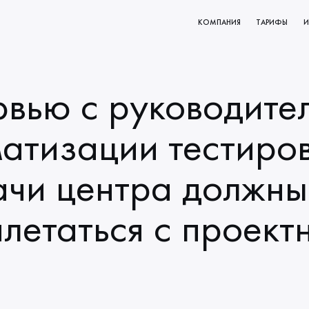
КОМПАНИЯ
ТАРИФЫ
И
КТОВ
О НАС
РОВАНИЕ
МИССИЯ И ЦЕННОСТИ
вью с руководите
ВАНИЯ
НАЧАЛО СОТРУДНИЧЕСТВА
КЛИЕНТЫ
атизации тестиро
НАШИ ПРОЦЕССЫ
чи центра должны
летаться с проект