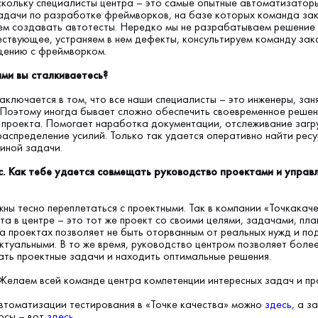
скольку специалисты центра – это самые опытные автоматизаторы
адачи по разработке фреймворков, на базе которых команда за
м создавать автотесты. Нередко мы не разрабатываем решение с
твующее, устраняем в нем дефекты, консультируем команду зак
ению с фреймворком.
ями вы сталкиваетесь?
аключается в том, что все наши специалисты – это инженеры, зан
 Поэтому иногда бывает сложно обеспечить своевременное реше
проекта. Помогает наработка документации, отслеживание загр
распределение усилий. Только так удается оперативно найти ресу
 иной задачи.
с. Как тебе удается совмещать руководство проектами и управ
ны тесно переплетаться с проектными. Так в компании «Точкакаче
та в центре – это тот же проект со своими целями, задачами, пл
а проектах позволяет не быть оторванным от реальных нужд и п
ктуальными. В то же время, руководство центром позволяет боле
ать проектные задачи и находить оптимальные решения.
Желаем всей команде центра компетенции интересных задач и пр
втоматизации тестирования в «Точке качества» можно
здесь
, а з
осы – вот
здесь
.