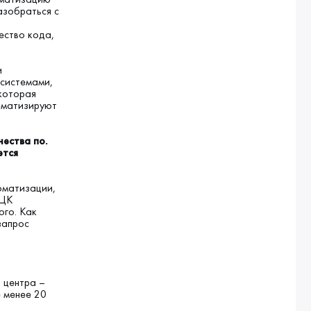
азобраться с
ество кода,
и
 системами,
 которая
тематизируют
чества по.
ется
оматизации,
 ЦК
ого. Как
запрос
 центра –
 менее 20