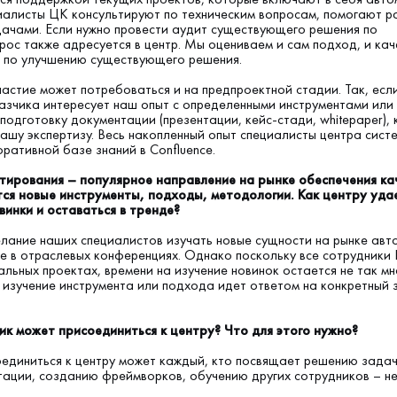
иалисты ЦК консультируют по техническим вопросам, помогают р
ачами. Если нужно провести аудит существующего решения по
рос также адресуется в центр. Мы оцениваем и сам подход, и кач
 по улучшению существующего решения.
частие может потребоваться и на предпроектной стадии. Так, есл
азчика интересует наш опыт с определенными инструментами или
подготовку документации (презентации, кейс-стади, whitepaper),
ашу экспертизу. Весь накопленный опыт специалисты центра сис
ративной базе знаний в Confluence.
тирования – популярное направление на рынке обеспечения ка
тся новые инструменты, подходы, методологии. Как центру уда
винки и оставаться в тренде?
лание наших специалистов изучать новые сущности на рынке авт
е в отраслевых конференциях. Однако поскольку все сотрудники
льных проектах, времени на изучение новинок остается не так мн
 изучение инструмента или подхода идет ответом на конкретный 
ик может присоединиться к центру? Что для этого нужно?
оединиться к центру может каждый, кто посвящает решению задач
ации, созданию фреймворков, обучению других сотрудников – не