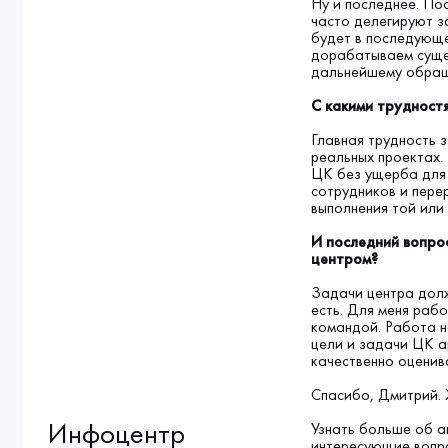
Ну и последнее. По
часто делегируют з
будет в последующе
дорабатываем сущес
дальнейшему обращ
С какими трудност
Главная трудность з
реальных проектах.
ЦК без ущерба для 
сотрудников и пере
выполнения той или
И последний вопро
центром?
Задачи центра долж
есть. Для меня рабо
командой. Работа н
цели и задачи ЦК а
качественно оценив
Спасибо, Дмитрий. 
Инфоцентр
Узнать больше об а
интересующие вопр