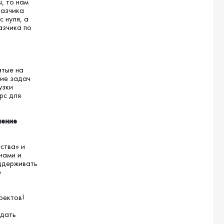
, то нам
казчика
 нуля, а
азчика по
ятые на
ние задач
узки
рс для
ление
ства» и
анами и
оддерживать
е
оектов!
адать