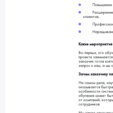
Повышение каче
Расширение лин
клиентов;
Профессиональ
Наращивание эк
Какие мероприятия
Во-первых, это обу
проекте занимается
заказчик готов взя
запрос к нам, а мы
Зачем заказчику п
На самом деле, нау
оказывается быстре
особенности систем
обучение может быт
от компаний, котор
сотрудников.
Мы также занимаем