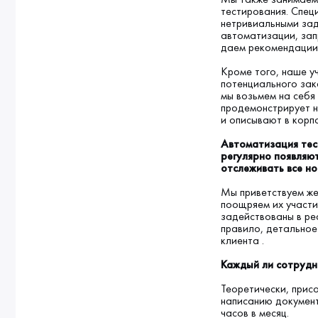
тестирования. Спец
нетривиальными зад
автоматизации, зап
даем рекомендации
Кроме того, наше у
потенциального зак
мы возьмем на себя 
продемонстрирует н
и описывают в корпо
Автоматизация тес
регулярно появляю
отслеживать все но
Мы приветствуем же
поощряем их участи
задействованы в реа
правило, детальное
клиента .
Каждый ли сотрудн
Теоретически, прис
написанию документ
часов в месяц.