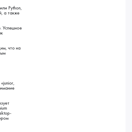
или Python,
, а также
е. Успешное
ик
им, что на
ным
junior,
нимание
изует
nium
sktop-
ором