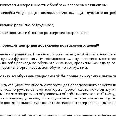
ства и оперативности обработки запросов от клиентов ;
ейки услуг, предоставляемых с учетом индивидуальных потре
ное развитие сотрудников;
спертизы и быстрое расширение направления.
 проводит центр для достижения поставленных целей?
чение сотрудников. Например, клиент хочет, чтобы специалист, ко
 ручным функциональным тестированием, научился писать автотес
ть на себя расходы по обучению инженера, проектный менеджер о
 оперативно организовываем обучение сотрудника.
латить за обучение специалиста? Не проще ли «купить» автом
чить специалиста писать автотесты для определенного проекта 
е, чем погружать автоматизатора в проект, ждать, пока он изучи
ы. Так что запросы на обучение мы обрабатываем часто. Отмечу,
ь как индивидуальным, так и групповым. К нам регулярно поступа
ые просят провести курс по автоматизации тестирования для свои
ся поддержкой текущих проектов, которые включают в себя авт