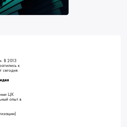
. В 2013
ратились к
 сегодня.
 идея
гими ЦК
ьный опыт в
тизации)