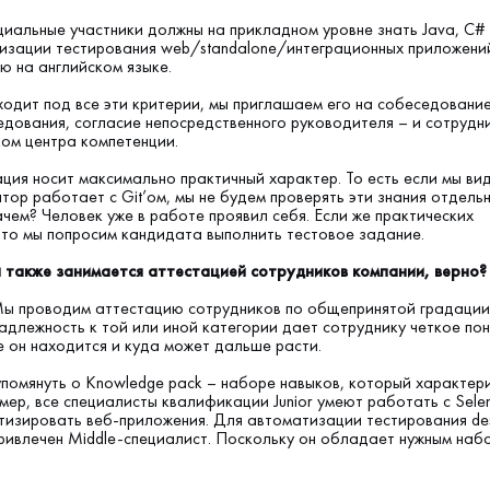
циальные участники должны на прикладном уровне знать Java, C# 
изации тестирования web/standalone/интеграционных приложений
ю на английском языке.
ходит под все эти критерии, мы приглашаем его на собеседовани
дования, согласие непосредственного руководителя – и сотрудн
ком центра компетенции.
ация носит максимально практичный характер. То есть если мы вид
тор работает с Git’ом, мы не будем проверять эти знания отдель
чем? Человек уже в работе проявил себя. Если же практических
 то мы попросим кандидата выполнить тестовое задание.
 также занимается аттестацией сотрудников компании, верно?
ы проводим аттестацию сотрудников по общепринятой градации «
инадлежность к той или иной категории дает сотруднику четкое по
е он находится и куда может дальше расти.
упомянуть о Knowledge paсk – наборе навыков, который характер
мер, все специалисты квалификации Junior умеют работать с Sele
тизировать веб-приложения. Для автоматизации тестирования de
ривлечен Middle-специалист. Поскольку он обладает нужным наб