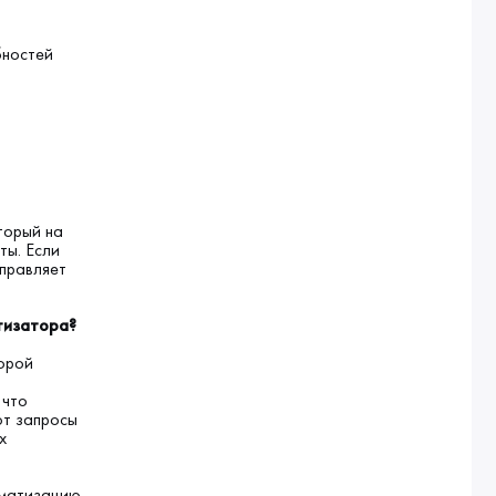
бностей
торый на
ты. Если
тправляет
атизатора?
порой
т
 что
ют запросы
х
оматизацию