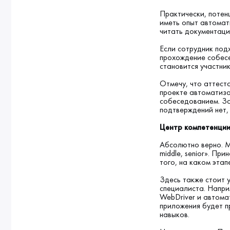
Практически, потен
иметь опыт автомат
читать документаци
Если сотрудник под
прохождение собесе
становится участни
Отмечу, что аттест
проекте автоматиза
собеседованием. За
подтверждений нет,
Центр компетенции
Абсолютно верно. М
middle, senior». Пр
того, на каком этап
Здесь также стоит 
специалиста. Напри
WebDriver и автома
приложения будет п
навыков.