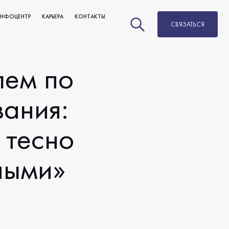
НФОЦЕНТР
КАРЬЕРА
КОНТАКТЫ
СВЯЗАТЬСЯ
НОВОСТИ
ВАКАНСИИ
БЛОГ
РАЗВИТИЕ И КАРЬЕРНЫЙ РОСТ
лем по
МЫ В СМИ
ОБУЧЕНИЕ
вания:
 тесно
ными»