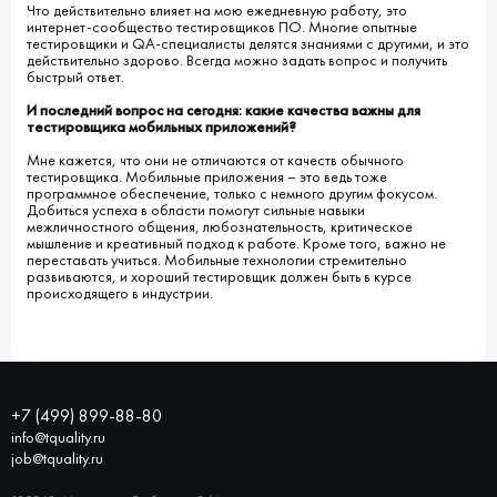
Что действительно влияет на мою ежедневную работу, это
интернет-сообщество тестировщиков ПО. Многие опытные
тестировщики и QA-специалисты делятся знаниями с другими, и это
действительно здорово. Всегда можно задать вопрос и получить
быстрый ответ.
И последний вопрос на сегодня: какие качества важны для
тестировщика мобильных приложений?
Мне кажется, что они не отличаются от качеств обычного
тестировщика. Мобильные приложения – это ведь тоже
программное обеспечение, только с немного другим фокусом.
Добиться успеха в области помогут сильные навыки
межличностного общения, любознательность, критическое
мышление и креативный подход к работе. Кроме того, важно не
переставать учиться. Мобильные технологии стремительно
развиваются, и хороший тестировщик должен быть в курсе
происходящего в индустрии.
+7 (499) 899-88-80
info@tquality.ru
job@tquality.ru