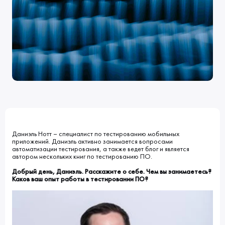
Клиенты
Блог
Вакансии
КОНТАКТЫ
Индустрии
Наши процессы
Мы в СМИ
Развитие и карьерный рост
Обучение
ВВЕДИТЕ ПОИСКОВУЮ ФРАЗУ
ИСКАТЬ В:
УСЛУГИ
ПОРТФОЛИО
КОМПАНИЯ
БЛОГ
НОВОСТИ
Даниэль Нотт – специалист по тестированию мобильных
приложений. Даниэль активно занимается вопросами
автоматизации тестирования, а также ведет блог и является
автором нескольких книг по тестированию ПО.
Добрый день, Даниэль. Расскажите о себе. Чем вы занимаетесь?
Каков ваш опыт работы в тестировании ПО?