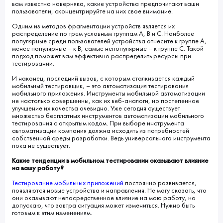
вам известно наверняка, какие устройства предпочитают ваши
пользователи, сконцентрируйте на них свое внимание.
Одним из методов фрагментации устройств является их
распределение по трем условным группам A, B и C. Наиболее
популярные среди пользователей устройства отнесите к группе A,
менее популярные – к B, самые непопулярные – к группе C. Такой
подход поможет вам эффективно распределить ресурсы при
тестировании.
И наконец, последний вызов, с которым сталкивается каждый
мобильный тестировщик, – это автоматизация тестирования
мобильного приложения. Инструменты мобильной автоматизации
не настолько совершенны, как их веб-аналоги, но постепенное
улучшение их качества очевидно. Уже сегодня существует
множество бесплатных инструментов автоматизации мобильного
тестирования с открытым кодом. При выборе инструмента
автоматизации компания должна исходить из потребностей
собственной среды разработки. Ведь универсального инструмента
пока не существует.
Какие тенденции в мобильном тестировании оказывают влияние
на вашу работу?
Тестирование мобильных приложений
постоянно развивается,
появляются новые устройства и направления. Не могу сказать, что
они оказывают непосредственное влияние на мою работу, но
допускаю, что завтра ситуация может измениться. Нужно быть
готовым к этим изменениям.