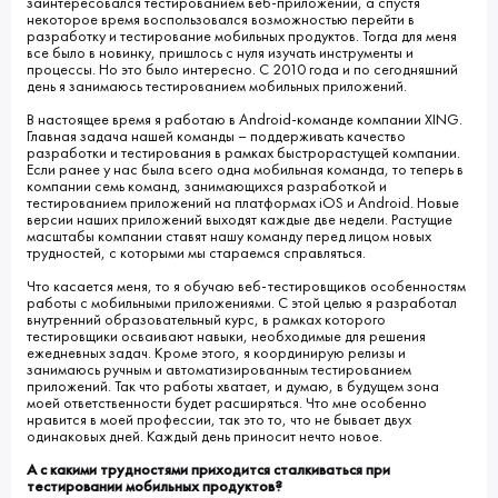
заинтересовался тестированием веб-приложений, а спустя
некоторое время воспользовался возможностью перейти в
разработку и тестирование мобильных продуктов. Тогда для меня
все было в новинку, пришлось с нуля изучать инструменты и
процессы. Но это было интересно. С 2010 года и по сегодняшний
день я занимаюсь тестированием мобильных приложений.
В настоящее время я работаю в Android-команде компании XING.
Главная задача нашей команды – поддерживать качество
разработки и тестирования в рамках быстрорастущей компании.
Если ранее у нас была всего одна мобильная команда, то теперь в
компании семь команд, занимающихся разработкой и
тестированием приложений на платформах iOS и Android. Новые
версии наших приложений выходят каждые две недели. Растущие
масштабы компании ставят нашу команду перед лицом новых
трудностей, с которыми мы стараемся справляться.
Что касается меня, то я обучаю веб-тестировщиков особенностям
работы с мобильными приложениями. С этой целью я разработал
внутренний образовательный курс, в рамках которого
тестировщики осваивают навыки, необходимые для решения
ежедневных задач. Кроме этого, я координирую релизы и
занимаюсь ручным и автоматизированным тестированием
приложений. Так что работы хватает, и думаю, в будущем зона
моей ответственности будет расширяться. Что мне особенно
нравится в моей профессии, так это то, что не бывает двух
одинаковых дней. Каждый день приносит нечто новое.
А с какими трудностями приходится сталкиваться при
тестировании мобильных продуктов?