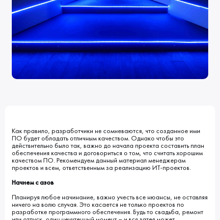
Клиенты
Блог
Вакансии
КОНТАКТЫ
Индустрии
Наши процессы
Мы в СМИ
Развитие и карьерный рост
Обучение
ВВЕДИТЕ ПОИСКОВУЮ ФРАЗУ
ИСКАТЬ В:
УСЛУГИ
ПОРТФОЛИО
КОМПАНИЯ
БЛОГ
НОВОСТИ
Как правило, разработчики не сомневаются, что созданное ими
ПО будет обладать отличным качеством. Однако чтобы это
действительно было так, важно до начала проекта составить план
обеспечения качества и договориться о том, что считать хорошим
качеством ПО. Рекомендуем данный материал менеджерам
проектов и всем, ответственным за реализацию ИТ-проектов.
Начнем с азов
Планируя любое начинание, важно учесть все нюансы, не оставляя
ничего на волю случая. Это касается не только проектов по
разработке программного обеспечения. Будь то свадьба, ремонт
или отпуск, один неучтенный момент – и вся затея может