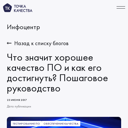
Инфоцентр
СВЯЗАТЬСЯ
Назад к списку блогов
Что значит хорошее
УСЛУГИ
качество ПО и как его
достигнуть? Пошаговое
Тестирование ИИ‑продуктов
ПОРТФОЛИО
руководство
Функциональное тестирование
КОМПАНИЯ
Автоматизация тестирования
О нас
ТАРИФЫ
23 ИЮНЯ 2017
Тестирование производительности
Дата публикации
Миссия и ценности
ИНФОЦЕНТР
Решения по качеству
Начало сотрудничества
Новости
ТЕСТИРОВАНИЕ ПО
ОБЕСПЕЧЕНИЕ КАЧЕСТВА
КАРЬЕРА
Виды тестирования