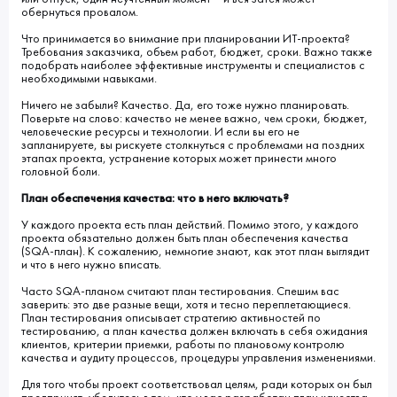
обернуться провалом.
Что принимается во внимание при планировании ИТ-проекта?
Требования заказчика, объем работ, бюджет, сроки. Важно также
подобрать наиболее эффективные инструменты и специалистов с
необходимыми навыками.
Ничего не забыли? Качество. Да, его тоже нужно планировать.
Поверьте на слово: качество не менее важно, чем сроки, бюджет,
человеческие ресурсы и технологии. И если вы его не
запланируете, вы рискуете столкнуться с проблемами на поздних
этапах проекта, устранение которых может принести много
головной боли.
План обеспечения качества: что в него включать?
У каждого проекта есть план действий. Помимо этого, у каждого
проекта обязательно должен быть план обеспечения качества
(SQA-план). К сожалению, немногие знают, как этот план выглядит
и что в него нужно вписать.
Часто SQA-планом считают план тестирования. Спешим вас
заверить: это две разные вещи, хотя и тесно переплетающиеся.
План тестирования описывает стратегию активностей по
тестированию, а план качества должен включать в себя ожидания
клиентов, критерии приемки, работы по плановому контролю
качества и аудиту процессов, процедуры управления изменениями.
Для того чтобы проект соответствовал целям, ради которых он был