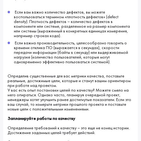
Если вам важно количество дефектов, вы можете
воспользоваться термином «плотность дефектов» (defect
density). Плотность дефектов – количество дефектов в
компоненте или системе, разделенное на размер компонента
или системы (выраженный в конкретных единицах измерения,
например строках кода).
Если важна производительность, целесообразно говорить о
времени отклика ПО (выражается в секундах), скорости
передачи информации (байты в секунду) или выдерживаемой
нагрузке (количество пользователей, которые могут
одновременно эффективно пользоваться системой).
Определив существенные для вас метрики качества, поставьте
реальные, достижимые цели, которые и станут вашим ориентиром
при работе над проектом.
У вас есть опыт постановки целей по качеству? Можете смело на
него опираться. Однако часто, планируя очередной проект,
менеджеры хотят улучшить ранее достигнутые показатели. Если это
ваш случай, то измерьте метрики прошлого проекта и поставьте
новые цели с положительными изменениями.
Запланируйте работы по качеству
Определение требований к качеству – это еще не конец истории.
Достижение заданных целей требует действий.