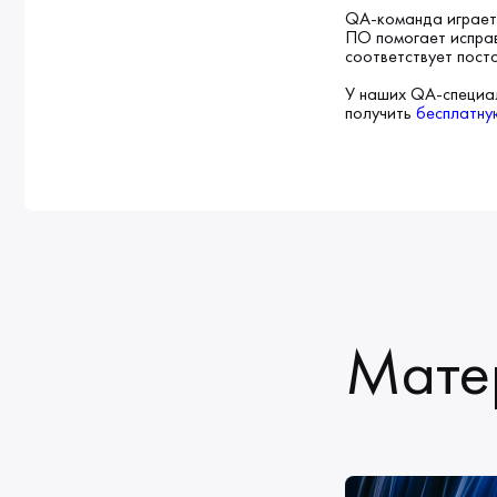
QA-команда играет 
ПО помогает исправ
соответствует пост
У наших QA-специал
получить
бесплатну
Мате