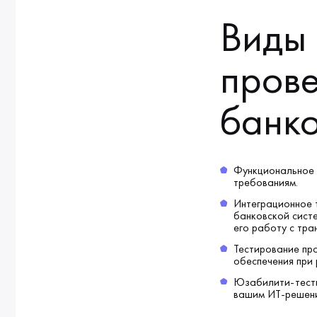
Виды 
прове
банк
Функциональное 
требованиям.
Интеграционное 
банковской сист
его работу с тра
Тестирование пр
обеспечения при 
Юзабилити-тести
вашим ИТ-решени