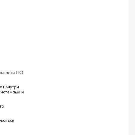
й
альности ПО
ют внутри
системами и
го
оваться