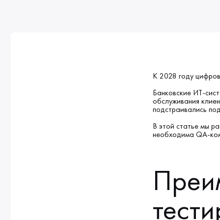
К 2028 году цифро
Банковские ИТ-сист
обслуживания клиен
подстраивались под
В этой статье мы р
необходима QA-ком
Преи
тести