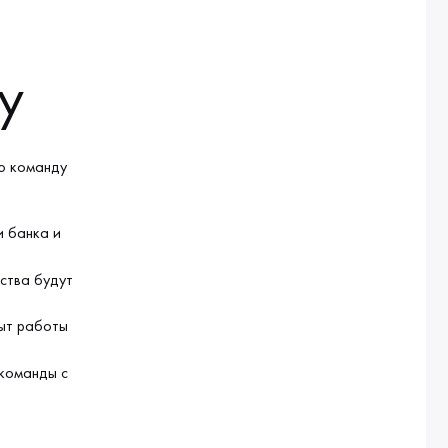
у
ою команду
и банка и
ства будут
пыт работы
команды с