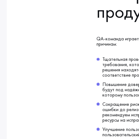
проду
QA-команда играет
причинам:
Тщательная пров
требования, кото
решения находят
соответствие пр
Повышение довер
будут под надёж
которому пользо
Сокращение риск
ошибки до релиза
рекомендуем испр
ресурсы на испра
Улучшение польз
пользовательски