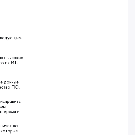
 следующим
яют высокие
то их ИТ-
ые данные
ество ПО,
 исправить
 мы
т время и
лияет на
 которые