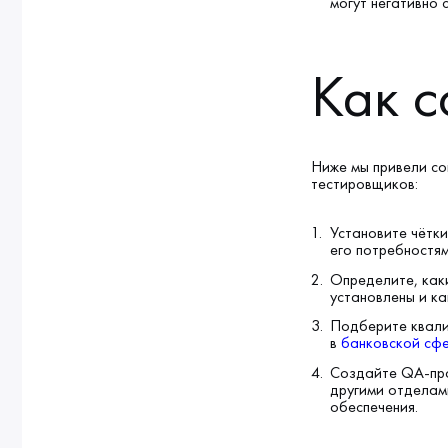
могут негативно 
Как 
Ниже мы привели со
тестировщиков:
Установите чётки
его потребностям
Определите, как
установлены и ка
Подберите квали
в
банковской сф
Создайте QA-про
другими отделам
обеспечения.