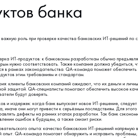
ктов банка
 важную роль при проверке качества банковских ИТ-решений по
ерка ИТ-продуктов: к банковским разработкам обычно предъявл
рым нужно соответствовать. Также компания должна убедиться, ч
ся в рамках законодательства. QA-команда поможет обеспечить
одуктов этим требованиям и стандартам.
ия: клиенты банковских компаний ожидают, что их деньги и личн
ной защитой. QA-специалисты помогают обеспечить высокое кач
ватели будут доверять.
ов и издержек: когда банк выпускает новое ИТ-решение, следует
, иначе они могут привести к серьёзным последствиям. Для этого
авлять дефекты на ранних этапах разработки. Так банк сэкономи
влении ошибок в будущем, а также снизит риски.
овательского опыта: качество банковских ИТ-решений напрямую в
й опыт. QA-команда помогает обнаружить и исправить проблемы,