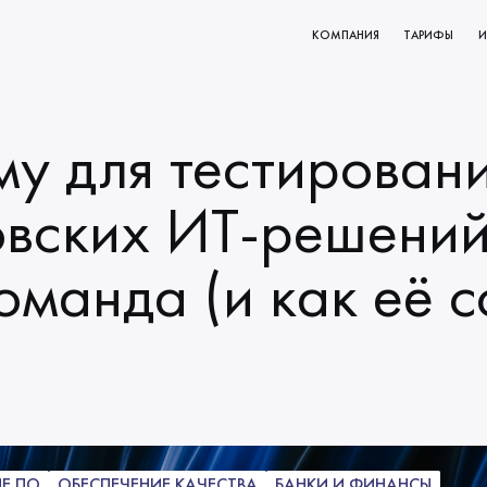
КОМПАНИЯ
ТАРИФЫ
И
КТОВ
О НАС
РОВАНИЕ
МИССИЯ И ЦЕННОСТИ
у для тестирован
ВАНИЯ
НАЧАЛО СОТРУДНИЧЕСТВА
КЛИЕНТЫ
овских ИТ-решени
НАШИ ПРОЦЕССЫ
манда (и как её с
Е ПО
ОБЕСПЕЧЕНИЕ КАЧЕСТВА
БАНКИ И ФИНАНСЫ